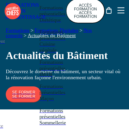
FORMATIONS
ACCÈS
Formations
FORMATION
EN
ACCÈS
présentielles
APPRENTISSAGE
FORMATION
Diététique
Formations
>
Formations Digitales
>
Nos
Formations
conseils
>
Actualités du Bâtiment
présentielles
nt
Cuisine
végétale
Actualités du Bâtiment
Formations
présentielles
Découvrez le domaine du bâtiment, un secteur vital où
IMTB
la rénovation façonne l'environnement urbain.
Formations
présentielles
SE FORMER
SE FORMER
Maçon
Formations
présentielles
Sommellerie
ce