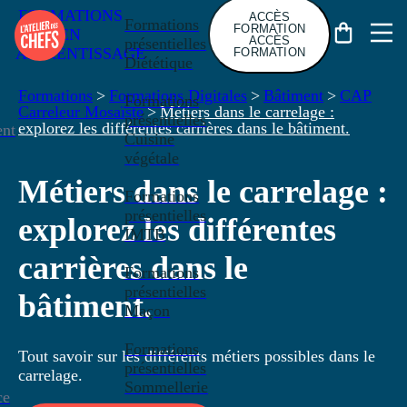
FORMATIONS
ACCÈS
Formations
FORMATION
EN
ACCÈS
présentielles
APPRENTISSAGE
FORMATION
Diététique
Formations
>
Formations Digitales
>
Bâtiment
>
CAP
Formations
Carreleur Mosaïste
>
Métiers dans le carrelage :
présentielles
explorez les différentes carrières dans le bâtiment.
nt
Cuisine
végétale
Métiers dans le carrelage :
Formations
présentielles
explorez les différentes
IMTB
carrières dans le
Formations
présentielles
bâtiment.
Maçon
Formations
Tout savoir sur les différents métiers possibles dans le
présentielles
carrelage.
Sommellerie
ce