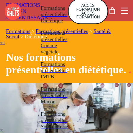
FORMATIONS
ACCÈS
Formations
FORMATION
EN
ACCÈS
présentielles
APPRENTISSAGE
FORMATION
Diététique
Formations
>
Formations présentielles
>
Santé &
Formations
Social
>
Diététique
présentielles
nt
Cuisine
végétale
Nos formations
Formations
présentielles en diététique.
.
présentielles
IMTB
Formations
présentielles
Maçon
Formations
présentielles
Sommellerie
ce