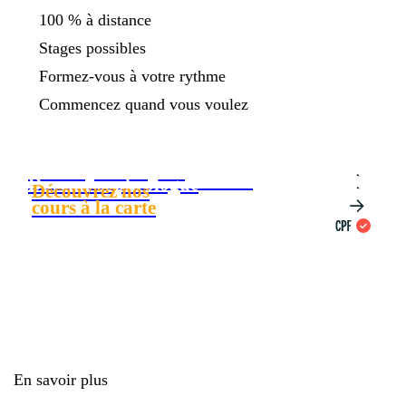
100 % à distance
Stages possibles
Formez-vous à votre rythme
Commencez quand vous voulez
Diététique du sport
BTS Diététique et Nutrition
Devenir sophrologue
Découvrez nos
cours à la carte
En savoir plus