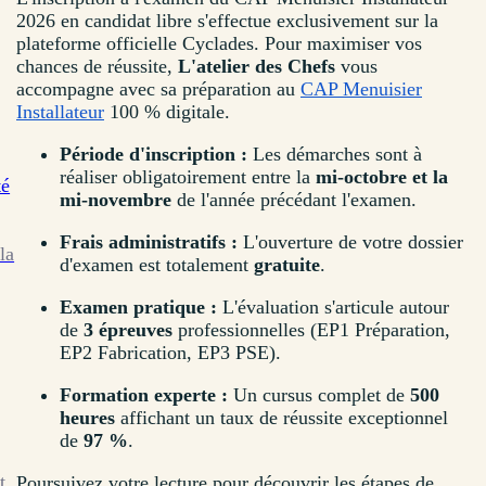
2026 en candidat libre s'effectue exclusivement sur la
plateforme officielle Cyclades. Pour maximiser vos
chances de réussite,
L'atelier des Chefs
vous
accompagne avec sa préparation au
CAP Menuisier
Installateur
100 % digitale.
Période d'inscription :
Les démarches sont à
réaliser obligatoirement entre la
mi-octobre et la
té
mi-novembre
de l'année précédant l'examen.
Frais administratifs :
L'ouverture de votre dossier
la
d'examen est totalement
gratuite
.
Examen pratique :
L'évaluation s'articule autour
de
3 épreuves
professionnelles (EP1 Préparation,
EP2 Fabrication, EP3 PSE).
Formation experte :
Un cursus complet de
500
heures
affichant un taux de réussite exceptionnel
de
97 %
.
t
Poursuivez votre lecture pour découvrir les étapes de