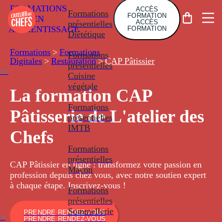
FORMATIONS
ACCÈS
Formations
FORMATION
EN
ACCÈS
présentielles
APPRENTISSAGE
FORMATION
Diététique
Formations
>
Formations
Formations
Digitales
>
Restauration
>
CAP Pâtissier
présentielles
nt
Cuisine
végétale
La formation CAP
Formations
Pâtisserie de L'atelier des
présentielles
IMTB
Chefs
Formations
présentielles
CAP Pâtissier en ligne : transformez votre passion en
Maçon
profession depuis chez vous, avec notre soutien expert
à chaque étape. Inscrivez-vous !
Formations
présentielles
Sommellerie
PRENDRE RENDEZ-VOUS
ce
PRENDRE RENDEZ-VOUS