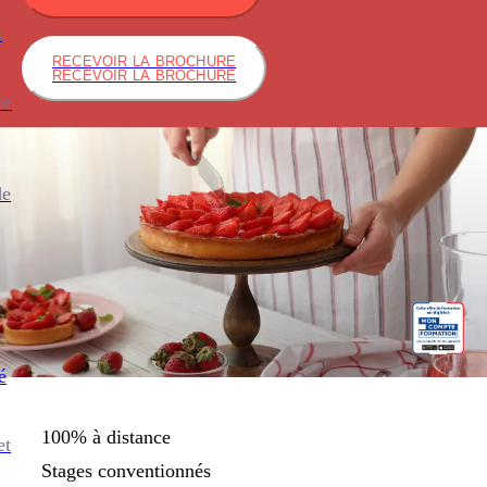
s
RECEVOIR LA BROCHURE
RECEVOIR LA BROCHURE
ce
de
é
100% à distance
et
Stages conventionnés