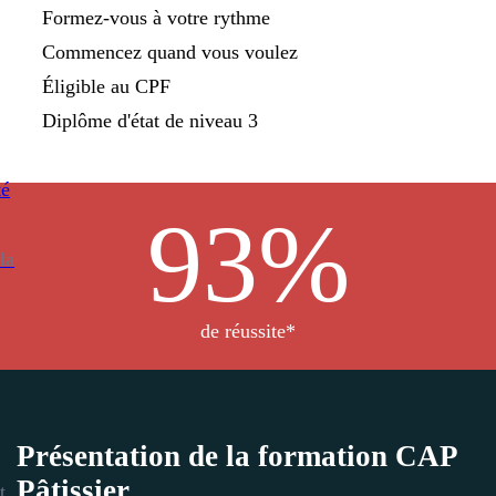
Formez-vous à votre rythme
Commencez quand vous voulez
Éligible au CPF
Diplôme d'état de niveau 3
té
93
%
la
de réussite*
Présentation de la formation CAP
Pâtissier
t