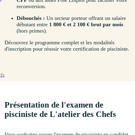
CPF
ou aux aides Pôle Emploi pour faciliter votre
reconversion.
Débouchés :
Un secteur porteur offrant un salaire
débutant entre
1 800 € et 2 100 € brut par mois
(hors primes).
Découvrez le programme complet et les modalités
d'inscription pour réussir votre certification de pisciniste.
efs
Présentation de l'examen de
pisciniste de L'atelier des Chefs
Vous souhaitez passer l'examen de pisciniste en candidat