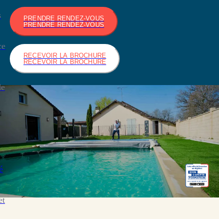
s
PRENDRE RENDEZ-VOUS
PRENDRE RENDEZ-VOUS
ce
RECEVOIR LA BROCHURE
RECEVOIR LA BROCHURE
de
é
et