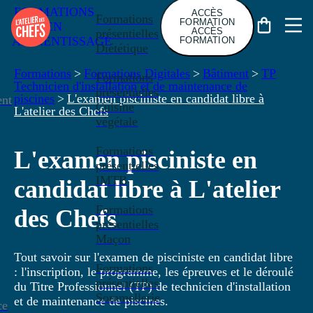
FORMATIONS
ACCÈS
Formations
FORMATION
EN
ACCÈS
présentielles
APPRENTISSAGE
FORMATION
Diététique
Formations
>
Formations Digitales
>
Bâtiment
>
TP
Formations
Technicien d'installation et de maintenance de
présentielles
piscines
>
L'examen pisciniste en candidat libre à
nt
Cuisine
L'atelier des Chefs
végétale
Formations
L'examen pisciniste en
présentielles
IMTB
candidat libre à L'atelier
Formations
des Chefs
présentielles
Maçon
Tout savoir sur l'examen de pisciniste en candidat libre
Formations
: l'inscription, le programme, les épreuves et le déroulé
présentielles
du Titre Professionnel (TP) de technicien d'installation
Sommellerie
et de maintenance de piscines.
ce