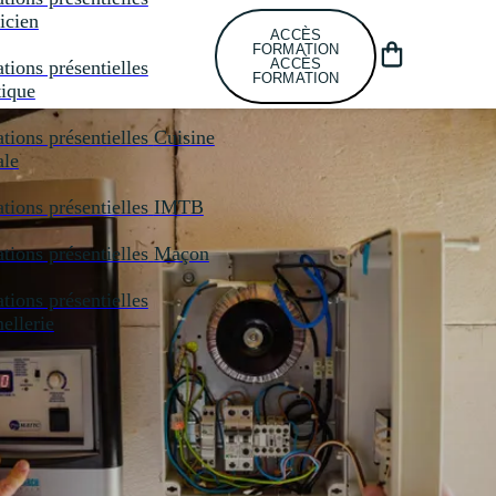
icien
ACCÈS
FORMATION
ACCÈS
tions présentielles
FORMATION
tique
tions présentielles
Cuisine
ale
tions présentielles
IMTB
tions présentielles
Maçon
tions présentielles
llerie