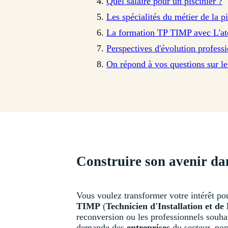
Quel salaire pour un piscinier ?
Les spécialités du métier de la p
La formation TP TIMP avec L'ate
Perspectives d'évolution profess
On répond à vos questions sur le 
Construire son avenir dan
Vous voulez transformer votre intérêt pou
TIMP
(
Technicien d'Installation et d
reconversion ou les professionnels souhai
demande des
entreprises
du secteur, por