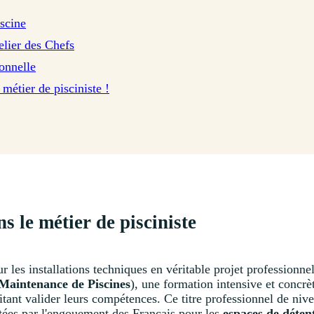
iscine
lier des Chefs
ionnelle
métier de pisciniste !
s le métier de pisciniste
r les installations techniques en véritable projet professionne
e Maintenance de Piscines
), une formation intensive et concrè
tant valider leurs compétences. Ce titre professionnel de nive
tées par l'engouement des Français pour les
espaces de déten