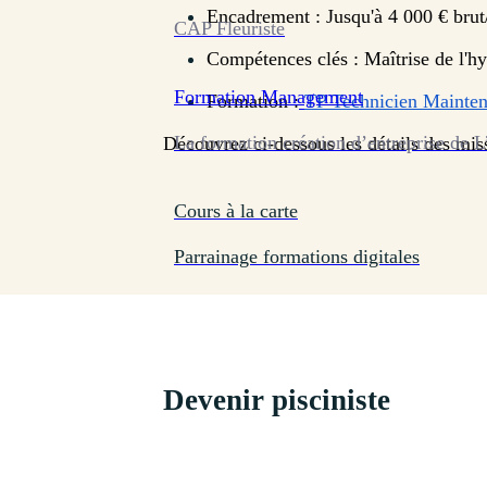
Encadrement : Jusqu'à 4 000 € brut
CAP Fleuriste
Compétences clés : Maîtrise de l'hydr
Formation
Management
Formation :
TP Technicien Mainten
La formation création d’entreprise de L
Découvrez ci-dessous les détails des missi
Cours à la carte
Parrainage formations digitales
Devenir pisciniste