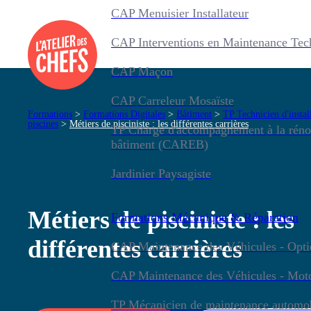
CAP Menuisier Installateur
CAP Interventions en Maintenance Tec
CAP Maçon
CAP Carreleur Mosaïste
Formations
>
Formations Digitales
>
Bâtiment
>
TP Technicien d'instal
piscines
>
Métiers de pisciniste : les différentes carrières
TP Chargé d'accompagnement à la réno
bâtiment (CAREB)
Jardinier Paysagiste
Métiers de pisciniste : les
Formations
Mécanique & Réparation
différentes carrières
CAP Maintenance des Véhicules - Optio
CAP Maintenance des Véhicules - Mot
TP Mécanicien de maintenance automo