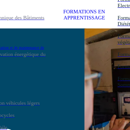
Electr
FORMATIONS EN
hnique des Bâtiments
APPRENTISSAGE
Forma
Diété
Forma
végét
lation et de maintenance de
vation énergétique du
Forma
Forma
Forma
Somme
n véhicules légers
ocycles
bile