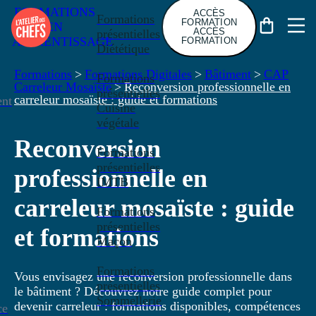
FORMATIONS
ACCÈS
Formations
FORMATION
EN
ACCÈS
présentielles
APPRENTISSAGE
FORMATION
Diététique
Formations
>
Formations Digitales
>
Bâtiment
>
CAP
Formations
Carreleur Mosaïste
>
Reconversion professionnelle en
présentielles
carreleur mosaïste : guide et formations
nt
Cuisine
végétale
Reconversion
Formations
présentielles
professionnelle en
IMTB
carreleur mosaïste : guide
Formations
présentielles
et formations
Maçon
Formations
Vous envisagez une reconversion professionnelle dans
présentielles
le bâtiment ? Découvrez notre guide complet pour
Sommellerie
devenir carreleur : formations disponibles, compétences
ce