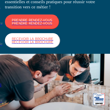
essentielles et conseils pratiques pour réussir votre
transition vers ce métier !
s
PRENDRE RENDEZ-VOUS
ce
PRENDRE RENDEZ-VOUS
RECEVOIR LA BROCHURE
RECEVOIR LA BROCHURE
de
é
et