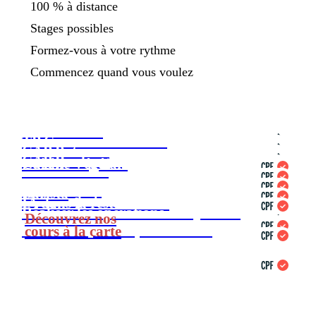
100 % à distance
Stages possibles
Formez-vous à votre rythme
Commencez quand vous voulez
CAP Cuisine
TP Commis de Cuisine
CAP Pâtissier
CAP Boulanger
Cuisine Végétale
CAP Boucher
Sommellerie
Barista
Métiers du bar
IA dans la restauration
Réaliser les opérations comptables
Découvrez nos
courantes (ROCC) d'une TPE
cours à la carte