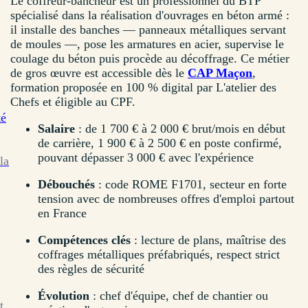
Le coffreur-bancheur est un professionnel du BTP
spécialisé dans la réalisation d'ouvrages en béton armé :
il installe des banches — panneaux métalliques servant
de moules —, pose les armatures en acier, supervise le
coulage du béton puis procède au décoffrage. Ce métier
de gros œuvre est accessible dès le
CAP Maçon
,
formation proposée en 100 % digital par L'atelier des
Chefs et éligible au CPF.
té
Salaire
: de 1 700 € à 2 000 € brut/mois en début
de carrière, 1 900 € à 2 500 € en poste confirmé,
pouvant dépasser 3 000 € avec l'expérience
la
Débouchés
: code ROME F1701, secteur en forte
tension avec de nombreuses offres d'emploi partout
en France
Compétences clés
: lecture de plans, maîtrise des
coffrages métalliques préfabriqués, respect strict
des règles de sécurité
Évolution
: chef d'équipe, chef de chantier ou
t