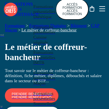
FORMATIONS
ACCÈS
Formations
FORMATION
EN
ACCÈS
présentielles
APPRENTISSAGE
FORMATION
Diététique
Formations
>
Formations Digitales
>
Bâtiment
>
CAP
Formations
Maçon
>
Le métier de coffreur-bancheur
présentielles
nt
Cuisine
végétale
Le métier de coffreur-
Formations
bancheur
présentielles
IMTB
Tout savoir sur le métier de coffreur-bancheur :
Formations
définition, fiche métier, diplômes, débouchés et salaire
présentielles
dans le secteur du BTP...
Maçon
Formations
PRENDRE RENDEZ-VOUS
PRENDRE RENDEZ-VOUS
présentielles
Sommellerie
ce