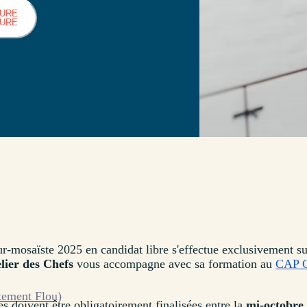
HURE
HURE
r-mosaïste 2025 en candidat libre s'effectue exclusivement su
elier des Chefs
vous accompagne avec sa formation au
CAP C
tement Flou)
 doivent être obligatoirement finalisées entre la
mi-octobre