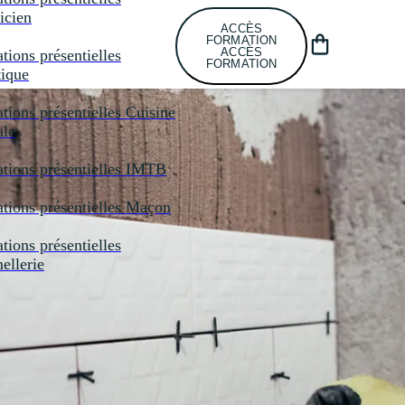
icien
ACCÈS
FORMATION
ACCÈS
tions présentielles
FORMATION
tique
tions présentielles
Cuisine
ale
tions présentielles
IMTB
tions présentielles
Maçon
tions présentielles
llerie