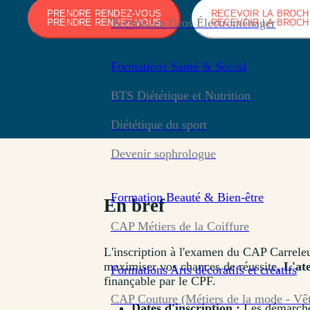
PRENDRE RENDEZ-VOUS
RECEVOIR LA BROC
Technicien Gros Électroménager
PRENDRE RENDEZ-VOUS
RECEVOIR LA BROC
Formations
Santé & Social
BTS Diététique et Nutrition
Diététique du sport
Devenir sophrologue
Formation
Beauté & Bien-être
En bref
CAP Métiers de la Coiffure
L'inscription à l'examen du CAP Carreleu
maximiser vos chances de réussite,
L'at
Formations
Arts décoratifs et créatifs
finançable par le CPF.
CAP Couture (Métiers de la mode - Vê
Dates d'inscription :
Les démarches