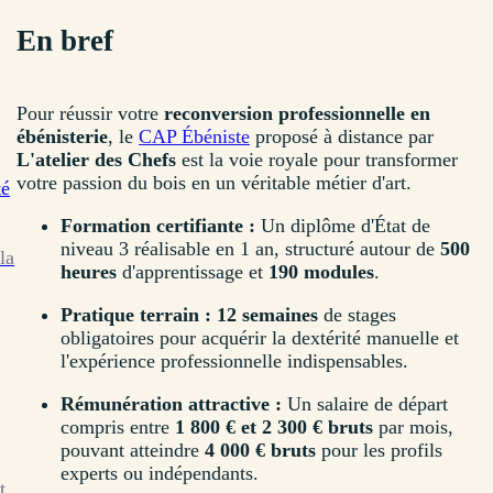
En bref
Pour réussir votre
reconversion professionnelle en
ébénisterie
, le
CAP Ébéniste
proposé à distance par
L'atelier des Chefs
est la voie royale pour transformer
votre passion du bois en un véritable métier d'art.
té
Formation certifiante :
Un diplôme d'État de
niveau 3 réalisable en 1 an, structuré autour de
500
la
heures
d'apprentissage et
190 modules
.
Pratique terrain :
12 semaines
de stages
obligatoires pour acquérir la dextérité manuelle et
l'expérience professionnelle indispensables.
Rémunération attractive :
Un salaire de départ
compris entre
1 800 € et 2 300 € bruts
par mois,
pouvant atteindre
4 000 € bruts
pour les profils
experts ou indépendants.
t