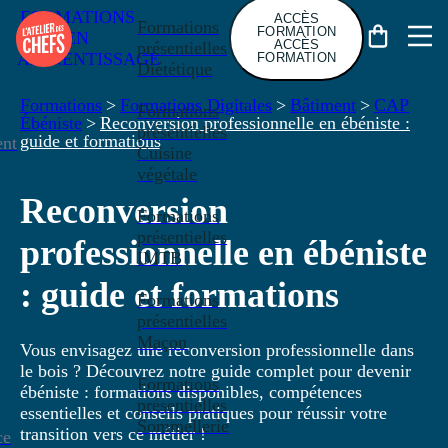
FORMATIONS
ACCÈS
Formations
FORMATION
EN
ACCÈS
présentielles
APPRENTISSAGE
FORMATION
Diététique
Formations
>
Formations Digitales
>
Bâtiment
>
CAP
Formations
Ébéniste
>
Reconversion professionnelle en ébéniste :
présentielles
guide et formations
nt
Cuisine
végétale
Reconversion
Formations
présentielles
professionnelle en ébéniste
IMTB
: guide et formations
Formations
présentielles
Maçon
Vous envisagez une reconversion professionnelle dans
le bois ? Découvrez notre guide complet pour devenir
Formations
ébéniste : formations disponibles, compétences
présentielles
essentielles et conseils pratiques pour réussir votre
Sommellerie
transition vers ce métier !
ce