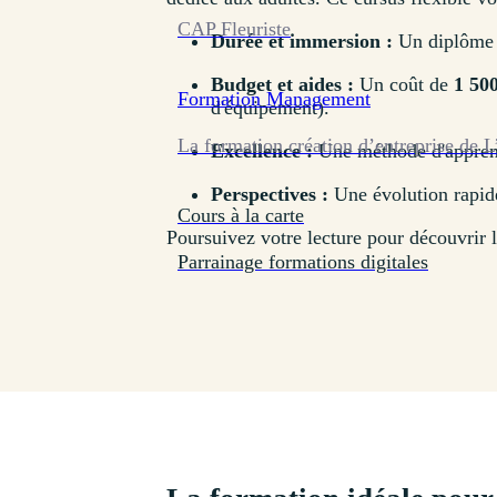
CAP Fleuriste
Durée et immersion :
Un diplôme 
Budget et aides :
Un coût de
1 500
Formation
Management
d'équipement).
La formation création d’entreprise de L
Excellence :
Une méthode d'apprent
Perspectives :
Une évolution rapide
Cours à la carte
Poursuivez votre lecture pour découvrir 
Parrainage formations digitales