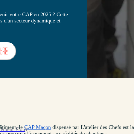
tenir votre CAP en 2025 ? Cette
es d'un secteur dynamique et
HURE
HURE
bâtiment, le
CAP Maçon
dispensé par L'atelier des Chefs est la
tement Flou)
us prépare efficacement aux réalités du chantier :