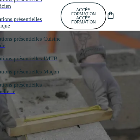
icien
ACCÈS
FORMATION
ACCÈS
tions présentielles
FORMATION
tique
tions présentielles
Cuisine
ale
tions présentielles
IMTB
tions présentielles
Maçon
tions présentielles
llerie