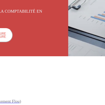
 LA COMPTABILITÉ EN
HURE
HURE
tement Flou)