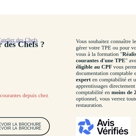
’atelier des Chefs
Vous souhaitez connaître 
r des Chefs ?
gérer votre TPE ou pour vot
vous à la formation "
Réali
courantes d'une TPE
" av
éligible au CPF
vous perme
documentation comptable e
expert
en comptabilité et 
apprentissages directemen
comptabilité en
moins de 
courantes depuis chez
optionnel, vous verrez toute
restauration.
EVOIR LA BROCHURE
EVOIR LA BROCHURE