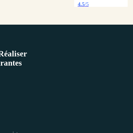
4.5
/5
Réaliser
urantes