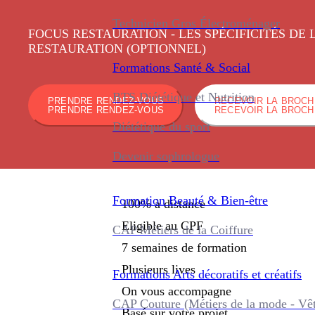
Technicien Gros Électroménager
FOCUS RESTAURATION - LES SPÉCIFICITÉS DE
RESTAURATION (OPTIONNEL)
Formations
Santé & Social
BTS Diététique et Nutrition
PRENDRE RENDEZ-VOUS
RECEVOIR LA BROC
PRENDRE RENDEZ-VOUS
RECEVOIR LA BROC
Diététique du sport
Devenir sophrologue
Formation
Beauté & Bien-être
100% à distance
Eligible au CPF
CAP Métiers de la Coiffure
7 semaines de formation
Plusieurs lives
Formations
Arts décoratifs et créatifs
On vous accompagne
CAP Couture (Métiers de la mode - Vê
Basé sur votre projet