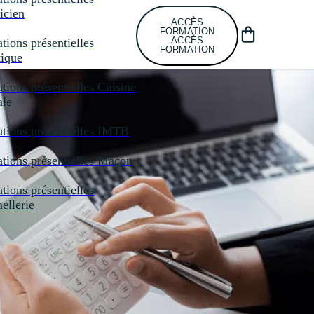
icien
ACCÈS
FORMATION
ACCÈS
tions présentielles
FORMATION
tique
tions présentielles
Cuisine
ale
tions présentielles
IMTB
tions présentielles
Maçon
tions présentielles
llerie