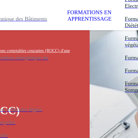
Electr
FORMATIONS EN
hnique des Bâtiments
APPRENTISSAGE
Forma
Diété
Forma
végét
tions comptables courantes (ROCC) d'une
vation énergétique du
Forma
Forma
Forma
Somme
OCC)
n véhicules légers
ocycles
bile