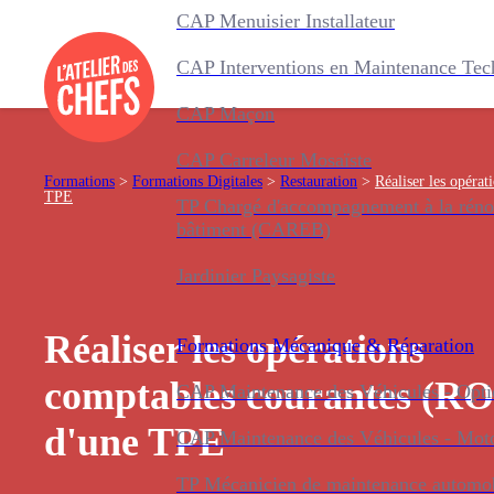
CAP Menuisier Installateur
CAP Interventions en Maintenance Tec
CAP Maçon
CAP Carreleur Mosaïste
Formations
>
Formations Digitales
>
Restauration
>
Réaliser les opéra
TPE
TP Chargé d'accompagnement à la réno
bâtiment (CAREB)
Jardinier Paysagiste
Réaliser les opérations
Formations
Mécanique & Réparation
comptables courantes (R
CAP Maintenance des Véhicules - Optio
d'une TPE
CAP Maintenance des Véhicules - Mot
TP Mécanicien de maintenance automo