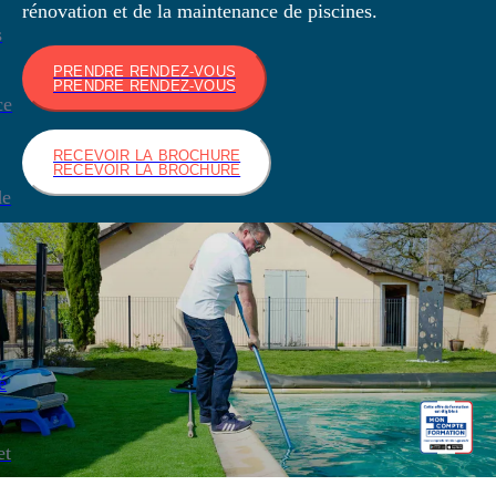
rénovation et de la maintenance de piscines.
s
PRENDRE RENDEZ-VOUS
PRENDRE RENDEZ-VOUS
ce
RECEVOIR LA BROCHURE
RECEVOIR LA BROCHURE
de
é
et