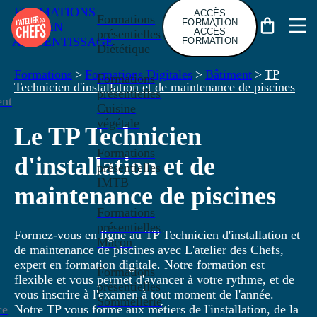
FORMATIONS
ACCÈS
Formations
FORMATION
EN
ACCÈS
présentielles
APPRENTISSAGE
FORMATION
Diététique
Formations
>
Formations Digitales
>
Bâtiment
>
TP
Formations
Technicien d'installation et de maintenance de piscines
présentielles
nt
Cuisine
végétale
Le TP Technicien
Formations
d'installation et de
présentielles
IMTB
maintenance de piscines
Formations
présentielles
Formez-vous en ligne au TP Technicien d'installation et
Maçon
de maintenance de piscines avec L'atelier des Chefs,
expert en formation digitale. Notre formation est
Formations
flexible et vous permet d'avancer à votre rythme, et de
présentielles
vous inscrire à l'examen à tout moment de l'année.
Sommellerie
ce
Notre TP vous forme aux métiers de l'installation, de la