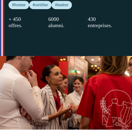
#former
#certifier
#insérer
+ 450
6000
430
offres
.
alumni
.
entreprises
.