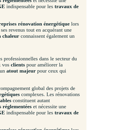
és réglementées
et nécessite une
GE
indispensable pour les
travaux de
reprises rénovation énergétique
lors
r ses revenus tout en acquérant une
 chaleur
connaissent également un
 professionnelles dans le secteur du
z vos
clients
pour améliorer la
 un
atout majeur
pour ceux qui
ccompagnement global des projets de
rgétiques
complexes. Les rénovations
ables
constituent autant
és réglementées
et nécessite une
GE
indispensable pour les
travaux de
reprises rénovation énergétique
lors