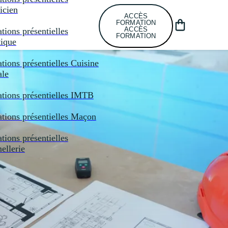
icien
ACCÈS
FORMATION
ACCÈS
tions présentielles
FORMATION
tique
tions présentielles
Cuisine
ale
tions présentielles
IMTB
tions présentielles
Maçon
tions présentielles
llerie