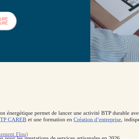
HURE
HURE
on énergétique permet de lancer une activité BTP durable avec
TP CAREB
et une formation en
Création d’entreprise
, indisp
tement Flou)
s pour les prestations de services artisanales en 2026.