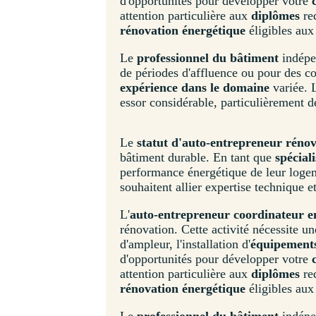
d'opportunités pour développer votre
attention particulière aux
diplômes
re
rénovation énergétique
éligibles au
Le
professionnel du bâtiment
indépe
de périodes d'affluence ou pour des co
expérience dans le domaine
variée. 
essor considérable, particulièrement 
Le
statut d'auto-entrepreneur réno
bâtiment durable. En tant que
spécial
performance énergétique de leur logem
souhaitent allier expertise technique e
L'
auto-entrepreneur coordinateur en
rénovation. Cette activité nécessite un
d'ampleur, l'installation d'
équipements
d'opportunités pour développer votre
attention particulière aux
diplômes
re
rénovation énergétique
éligibles au
Le
professionnel du bâtiment
indépe