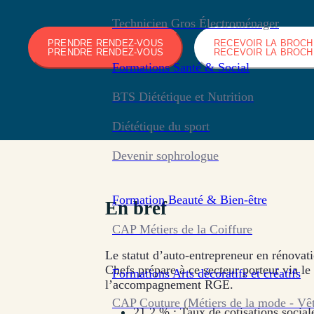
Technicien Gros Électroménager
PRENDRE RENDEZ-VOUS
RECEVOIR LA BROC
PRENDRE RENDEZ-VOUS
RECEVOIR LA BROC
Formations
Santé & Social
BTS Diététique et Nutrition
Diététique du sport
Devenir sophrologue
Formation
Beauté & Bien-être
En bref
CAP Métiers de la Coiffure
Le statut d’auto-entrepreneur en rénovati
Chefs prépare à ce secteur porteur via le
Formations
Arts décoratifs et créatifs
l’accompagnement RGE.
CAP Couture (Métiers de la mode - Vê
21,2 % : Taux de cotisations sociale