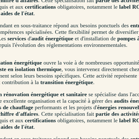
chiffre d'affaires
. Cette spécialisation fait
partie des activit
quis et aux
certifications
obligatoires, notamment le
label R
x
aides de l'état
.
ndant en sous-traitance répond aux besoins ponctuels des
ent
mpétences spécialisées. Cette flexibilité permet de diversifie
Les
services
d'
audit énergétique
et d'installation de
pompes à
depuis l'évolution des réglementations environnementales.
vation énergétique
ouvre la voie à de nombreuses opportunités
iste en isolation thermique
, vous intervenez directement che
ent selon leurs besoins spécifiques. Cette activité représente
t contribution à la
transition énergétique
.
 rénovation énergétique et sanitaire
se spécialise dans l'a
e excellente organisation et la capacité à gérer des
audits éne
 de chauffage
performants et les projets d'
énergies renouvel
chiffre d'affaires
. Cette spécialisation fait
partie des activit
quis et aux
certifications
obligatoires, notamment le
label R
x
aides de l'état
.
ndant en sous-traitance répond aux besoins ponctuels des
ent