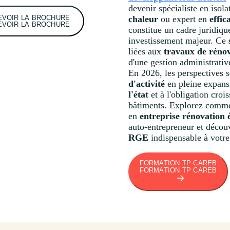
devenir spécialiste en isola
EVOIR LA BROCHURE
chaleur
ou expert en
effic
EVOIR LA BROCHURE
constitue un cadre juridiqu
investissement majeur. Ce
liées aux
travaux de rénov
d'une gestion administrative
En 2026, les perspectives 
d'activité
en pleine expan
l'état
et à l'obligation croi
bâtiments. Explorez commen
en
entreprise rénovation 
auto-entrepreneur et découv
RGE
indispensable à votre
FORMATION TP CAREB
FORMATION TP CAREB