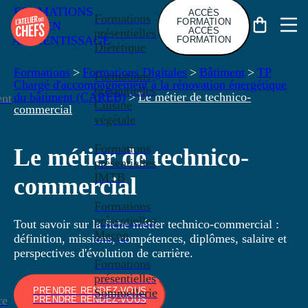
FORMATIONS
ACCÈS
Formations
FORMATION
EN
ACCÈS
présentielles
APPRENTISSAGE
FORMATION
Diététique
Formations
>
Formations Digitales
>
Bâtiment
>
TP
Formations
Chargé d'accompagnement à la rénovation énergétique
présentielles
du bâtiment (CAREB)
>
Le métier de technico-
nt
Cuisine
commercial
végétale
Formations
Le métier de technico-
présentielles
IMTB
commercial
Formations
présentielles
Tout savoir sur la fiche métier technico-commercial :
Maçon
définition, missions, compétences, diplômes, salaire et
perspectives d'évolution de carrière.
Formations
présentielles
PRENDRE RENDEZ-VOUS
Sommellerie
ce
PRENDRE RENDEZ-VOUS