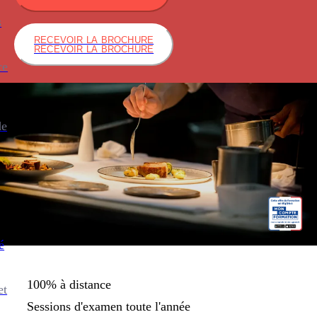
s
RECEVOIR LA BROCHURE
RECEVOIR LA BROCHURE
ce
de
é
100% à distance
et
Sessions d'examen toute l'année