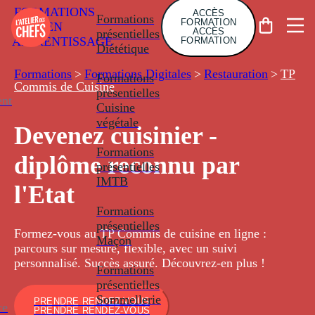
FORMATIONS
ACCÈS
Formations
FORMATION
EN
ACCÈS
présentielles
APPRENTISSAGE
FORMATION
Diététique
Formations
>
Formations Digitales
>
Restauration
>
TP
Formations
Commis de Cuisine
présentielles
nt
Cuisine
végétale
Devenez cuisinier -
Formations
diplôme reconnu par
présentielles
IMTB
l'Etat
Formations
présentielles
Formez-vous au TP Commis de cuisine en ligne :
Maçon
parcours sur mesure, flexible, avec un suivi
personnalisé. Succès assuré. Découvrez-en plus !
Formations
présentielles
Sommellerie
PRENDRE RENDEZ-VOUS
ce
PRENDRE RENDEZ-VOUS