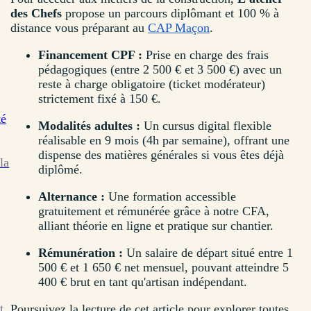
des Chefs
propose un parcours diplômant et 100 % à
distance vous préparant au
CAP Maçon
.
Financement CPF :
Prise en charge des frais
pédagogiques (entre 2 500 € et 3 500 €) avec un
reste à charge obligatoire (ticket modérateur)
strictement fixé à 150 €.
té
Modalités adultes :
Un cursus digital flexible
réalisable en 9 mois (4h par semaine), offrant une
dispense des matières générales si vous êtes déjà
la
diplômé.
Alternance :
Une formation accessible
gratuitement et rémunérée grâce à notre CFA,
alliant théorie en ligne et pratique sur chantier.
Rémunération :
Un salaire de départ situé entre 1
500 € et 1 650 € net mensuel, pouvant atteindre 5
400 € brut en tant qu'artisan indépendant.
t
Poursuivez la lecture de cet article pour explorer toutes