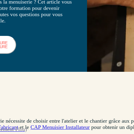
 la menuiserie ? Cet article vous
notre formation pour devenir
outes vos questions pour vous
le.
HURE
HURE
e nécessite de choisir entre l'atelier et le chantier grâce aux
abricant
et le
CAP Menuisier Installateur
pour obtenir un dip
tement Flou)