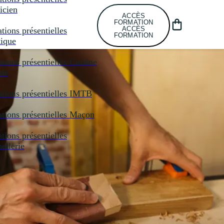
icien
ACCÈS
FORMATION
ACCÈS
tions présentielles
FORMATION
tique
tions présentielles
Cuisine
ale
tions présentielles
IMTB
tions présentielles
Maçon
tions présentielles
llerie