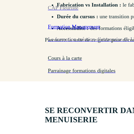
Fabrication vs Installation :
le fab
CAP Fleuriste
Durée du cursus :
une transition p
Formation
Management
Accessibilité :
des formations éligi
La formation création d’entreprise de L
Parcourez la suite de ce guide pour décou
Cours à la carte
Parrainage formations digitales
SE RECONVERTIR DA
MENUISERIE