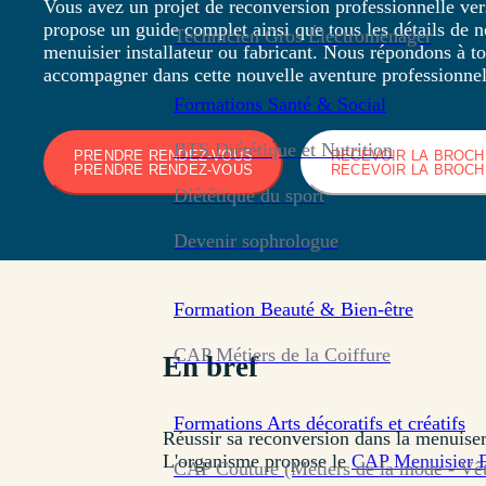
Vous avez un projet de reconversion professionnelle vers
propose un guide complet ainsi que tous les détails de 
Technicien Gros Électroménager
menuisier installateur ou fabricant. Nous répondons à t
accompagner dans cette nouvelle aventure professionnel
Formations
Santé & Social
BTS Diététique et Nutrition
PRENDRE RENDEZ-VOUS
RECEVOIR LA BROC
PRENDRE RENDEZ-VOUS
RECEVOIR LA BROC
Diététique du sport
Devenir sophrologue
Formation
Beauté & Bien-être
CAP Métiers de la Coiffure
En bref
Formations
Arts décoratifs et créatifs
Réussir sa reconversion dans la menuiseri
L'organisme propose le
CAP Menuisier F
CAP Couture (Métiers de la mode - Vê