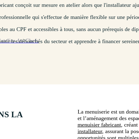
ricant conçoit sur mesure en atelier alors que l'installateur aju
rofessionnelle qui s'effectue de manière flexible sur une pério
bles au CPF et accessibles à tous, sans aucun prérequis de di
’atelier des Chefs
vrir les débouchés du secteur et apprendre à financer sereine
La menuiserie est un domain
NS LA
et l’aménagement des espac
menuisier fabricant
, créan
installateur
, assurant la pos
opportunités sont multiples