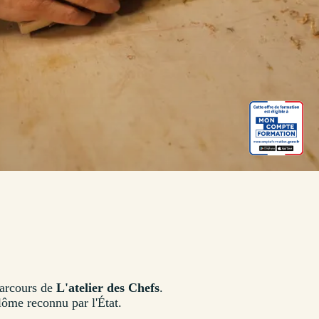
 parcours de
L'atelier des Chefs
.
lôme reconnu par l'État.