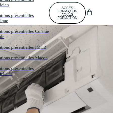
icien
ACCÈS
FORMATION
ACCÈS
tions présentielles
FORMATION
tique
tions présentielles
Cuisine
ale
tions présentielles
IMTB
tions présentielles
Maçon
tions présentielles
llerie