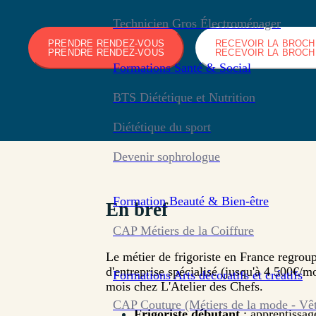
Technicien Gros Électroménager
PRENDRE RENDEZ-VOUS
RECEVOIR LA BROC
PRENDRE RENDEZ-VOUS
RECEVOIR LA BROC
Formations
Santé & Social
BTS Diététique et Nutrition
Diététique du sport
Devenir sophrologue
Formation
Beauté & Bien-être
En bref
CAP Métiers de la Coiffure
Le métier de frigoriste en France regroup
d'entreprise spécialisé (jusqu'à 4 500€/m
Formations
Arts décoratifs et créatifs
mois chez L'Atelier des Chefs.
CAP Couture (Métiers de la mode - Vê
Frigoriste débutant
: apprentissag