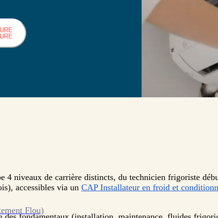
HURE
HURE
e 4 niveaux de carrière distincts, du technicien frigoriste dé
ois), accessibles via un
CAP Installateur en froid et condition
tement Flou)
e des fondamentaux (installation, maintenance, fluides frigori