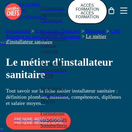
FORMATIONS
ACCÈS
Formations
FORMATION
EN
ACCÈS
présentielles
APPRENTISSAGE
FORMATION
Diététique
Formations
>
Formations Digitales
>
Bâtiment
>
CAP
Formations
Monteur en Installations Sanitaires
>
Le métier
présentielles
d'installateur sanitaire
nt
Cuisine
végétale
Le métier d'installateur
Formations
présentielles
sanitaire
IMTB
Formations
Tout savoir sur la fiche métier installateur sanitaire :
présentielles
définition plombier, missions, compétences, diplômes
Maçon
et salaire moyen...
Formations
présentielles
PRENDRE RENDEZ-VOUS
PRENDRE RENDEZ-VOUS
Sommellerie
ce