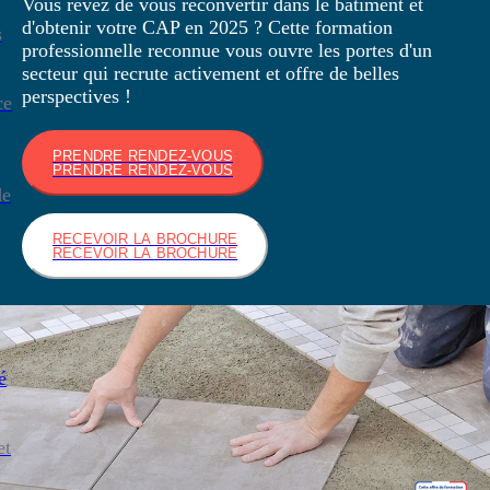
Vous rêvez de vous reconvertir dans le bâtiment et
d'obtenir votre CAP en 2025 ? Cette formation
s
professionnelle reconnue vous ouvre les portes d'un
secteur qui recrute activement et offre de belles
perspectives !
ce
PRENDRE RENDEZ-VOUS
PRENDRE RENDEZ-VOUS
de
RECEVOIR LA BROCHURE
RECEVOIR LA BROCHURE
é
et