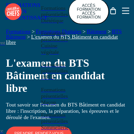
FORMATIONS
ACCÈS
Formations
FORMATION
EN
ACCÈS
présentielles
APPRENTISSAGE
FORMATION
Diététique
Formations
>
Formations Digitales
>
Bâtiment
>
BTS
Formations
Bâtiment
>
L'examen du BTS Bâtiment en candidat
présentielles
libre
nt
Cuisine
végétale
L'examen du BTS
Formations
présentielles
Bâtiment en candidat
IMTB
libre
Formations
présentielles
Maçon
Tout savoir sur l'examen du BTS Bâtiment en candidat
libre : l'inscription, la préparation, les épreuves et le
Formations
déroulé de l'examen.
présentielles
Sommellerie
ce
PRENDRE RENDEZ-VOUS