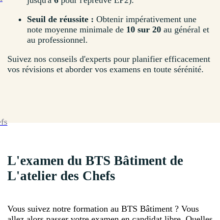
jusqu'à
6
pour l'épreuve EP2).
Seuil de réussite :
Obtenir impérativement une
note moyenne minimale de
10 sur 20
au général et
au professionnel.
Suivez nos conseils d'experts pour planifier efficacement
vos révisions et aborder vos examens en toute sérénité.
efs
L'examen du BTS Bâtiment de
L'atelier des Chefs
Vous suivez notre formation au BTS Bâtiment ? Vous
allez alors passer votre examen en candidat libre. Quelles