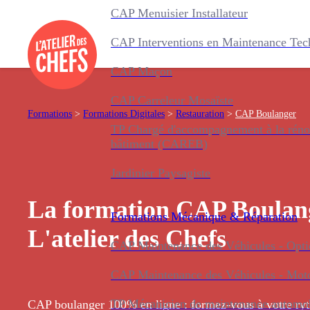
CAP Menuisier Installateur
CAP Interventions en Maintenance Tec
CAP Maçon
CAP Carreleur Mosaïste
Formations
>
Formations Digitales
>
Restauration
>
CAP Boulanger
TP Chargé d'accompagnement à la réno
bâtiment (CAREB)
Jardinier Paysagiste
La formation CAP Boulan
Formations
Mécanique & Réparation
L'atelier des Chefs
CAP Maintenance des Véhicules - Optio
CAP Maintenance des Véhicules - Mot
TP Mécanicien de maintenance automo
CAP boulanger 100% en ligne : formez-vous à votre ryth