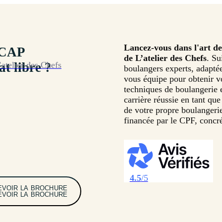
Lancez-vous dans l'art d
 CAP
de L’atelier des Chefs
. Su
’atelier des Chefs
 libre ?
boulangers experts, adapté
vous équipe pour obtenir vo
techniques de boulangerie e
carrière réussie en tant qu
de votre propre boulangeri
financée par le CPF, concré
4.5
/5
EVOIR LA BROCHURE
EVOIR LA BROCHURE