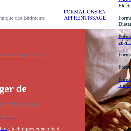
Electr
FORMATIONS EN
hnique des Bâtiments
APPRENTISSAGE
Forma
Diété
Forma
végét
vation énergétique du
Forma
Forma
Forma
Somme
ger de
n véhicules légers
ocycles
bile
me, techniques et secrets de