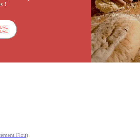
s !
HURE
HURE
tement Flou)