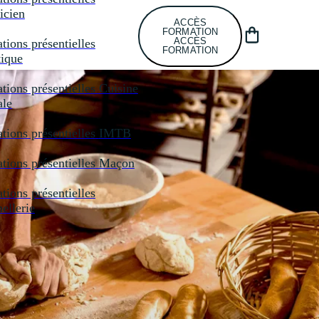
icien
ACCÈS
FORMATION
ACCÈS
tions présentielles
FORMATION
tique
tions présentielles
Cuisine
ale
tions présentielles
IMTB
tions présentielles
Maçon
tions présentielles
llerie