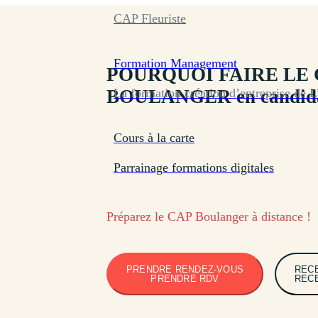
CAP Fleuriste
Formation
Management
POURQUOI FAIRE LE
La formation création d’entreprise de L
BOULANGER en candidat
Cours à la carte
Parrainage formations digitales
Préparez le CAP Boulanger à distance !
PRENDRE RENDEZ-VOUS
REC
PRENDRE RDV
REC