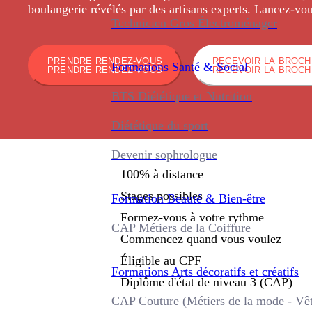
boulangerie révélés par des artisans experts. Lancez-vou
Technicien Gros Électroménager
PRENDRE RENDEZ-VOUS
RECEVOIR LA BROC
Formations
Santé & Social
PRENDRE RENDEZ-VOUS
RECEVOIR LA BROC
BTS Diététique et Nutrition
Diététique du sport
Devenir sophrologue
100% à distance
Stages possibles
Formation
Beauté & Bien-être
Formez-vous à votre rythme
CAP Métiers de la Coiffure
Commencez quand vous voulez
Éligible au CPF
Formations
Arts décoratifs et créatifs
Diplôme d'état de niveau 3 (CAP)
CAP Couture (Métiers de la mode - Vê