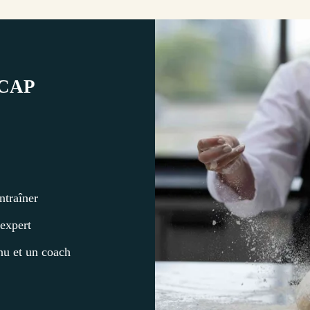
n CAP
entraîner
 expert
u et un coach