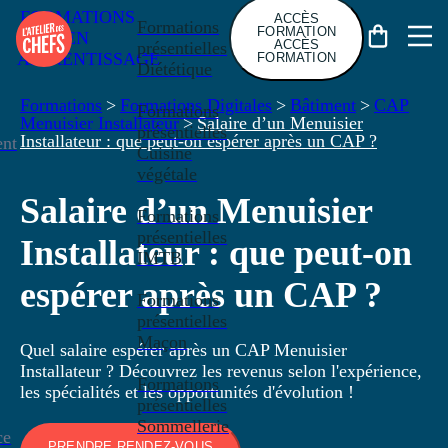
FORMATIONS
ACCÈS
Formations
FORMATION
EN
ACCÈS
présentielles
APPRENTISSAGE
FORMATION
Diététique
Formations
>
Formations Digitales
>
Bâtiment
>
CAP
Formations
Menuisier Installateur
>
Salaire d’un Menuisier
présentielles
Installateur : que peut-on espérer après un CAP ?
nt
Cuisine
végétale
Salaire d’un Menuisier
Formations
présentielles
Installateur : que peut-on
IMTB
espérer après un CAP ?
Formations
présentielles
Maçon
Quel salaire espérer après un CAP Menuisier
Installateur ? Découvrez les revenus selon l'expérience,
Formations
les spécialités et les opportunités d'évolution !
présentielles
Sommellerie
ce
PRENDRE RENDEZ-VOUS