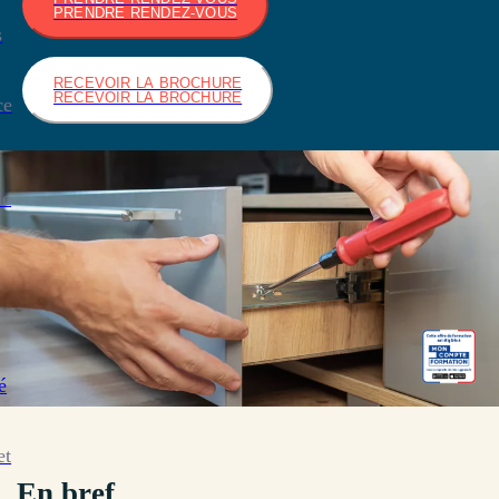
PRENDRE RENDEZ-VOUS
s
RECEVOIR LA BROCHURE
RECEVOIR LA BROCHURE
ce
de
é
et
En bref