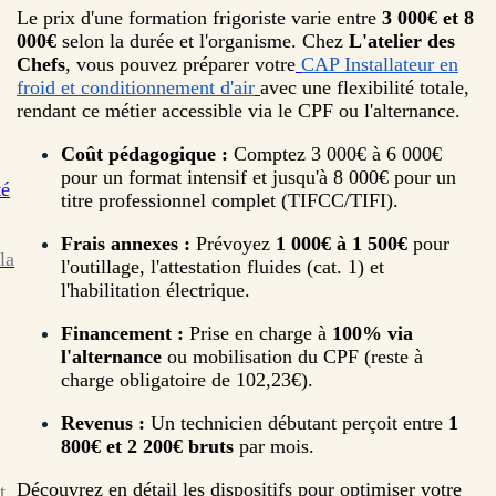
Le prix d'une formation frigoriste varie entre
3 000€ et 8
000€
selon la durée et l'organisme. Chez
L'atelier des
Chefs
, vous pouvez préparer votre
CAP Installateur en
froid et conditionnement d'air
avec une flexibilité totale,
rendant ce métier accessible via le CPF ou l'alternance.
Coût pédagogique :
Comptez 3 000€ à 6 000€
pour un format intensif et jusqu'à 8 000€ pour un
té
titre professionnel complet (TIFCC/TIFI).
Frais annexes :
Prévoyez
1 000€ à 1 500€
pour
la
l'outillage, l'attestation fluides (cat. 1) et
l'habilitation électrique.
Financement :
Prise en charge à
100% via
l'alternance
ou mobilisation du CPF (reste à
charge obligatoire de 102,23€).
Revenus :
Un technicien débutant perçoit entre
1
800€ et 2 200€ bruts
par mois.
Découvrez en détail les dispositifs pour optimiser votre
t