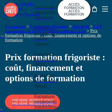
FORMATIONS
ACCÈS
Formations
FORMATION
EN
ACCÈS
présentielles
APPRENTISSAGE
FORMATION
Diététique
Formations
>
Formations Digitales
>
Bâtiment
>
CAP
Formations
Installateur en froid et conditionnement d'air
>
Prix
présentielles
formation frigoriste : coût, financement et options de
nt
Cuisine
formation
végétale
Formations
Prix formation frigoriste :
présentielles
IMTB
coût, financement et
Formations
options de formation
présentielles
Maçon
Formations
PRENDRE RENDEZ-VOUS
présentielles
PRENDRE RENDEZ-VOUS
Sommellerie
ce