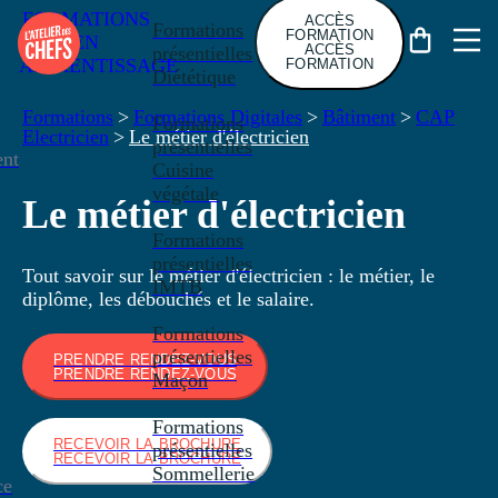
FORMATIONS
ACCÈS
Formations
FORMATION
EN
ACCÈS
présentielles
APPRENTISSAGE
FORMATION
Diététique
Formations
>
Formations Digitales
>
Bâtiment
>
CAP
Formations
Electricien
>
Le métier d'électricien
présentielles
nt
Cuisine
végétale
Le métier d'électricien
Formations
présentielles
Tout savoir sur le métier d'électricien : le métier, le
IMTB
diplôme, les débouchés et le salaire.
Formations
présentielles
PRENDRE RENDEZ-VOUS
PRENDRE RENDEZ-VOUS
Maçon
Formations
RECEVOIR LA BROCHURE
présentielles
RECEVOIR LA BROCHURE
Sommellerie
ce