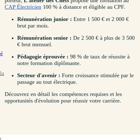
porteur,
L'atelier des Chefs
propose une formation au
CAP Électricien
100 % à distance et éligible au CPF.
Rémunération junior :
Entre 1 500 € et 2 000 €
brut par mois.
Rémunération senior :
De 2 500 € à plus de 3 500
€ brut mensuel.
té
Pédagogie éprouvée :
98 % de taux de réussite à
notre formation diplômante.
la
Secteur d'avenir :
Forte croissance stimulée par le
passage au tout électrique.
Découvrez en détail les compétences requises et les
opportunités d'évolution pour réussir votre carrière.
t