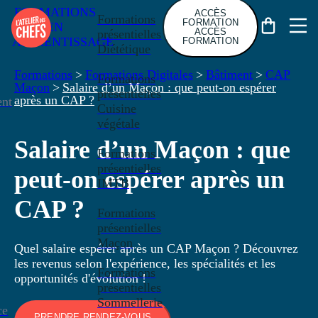
FORMATIONS
ACCÈS
Formations
FORMATION
EN
ACCÈS
présentielles
APPRENTISSAGE
FORMATION
Diététique
Formations
>
Formations Digitales
>
Bâtiment
>
CAP
Formations
Maçon
>
Salaire d’un Maçon : que peut-on espérer
présentielles
après un CAP ?
nt
Cuisine
végétale
Salaire d’un Maçon : que
Formations
présentielles
peut-on espérer après un
IMTB
CAP ?
Formations
présentielles
Maçon
Quel salaire espérer après un CAP Maçon ? Découvrez
les revenus selon l'expérience, les spécialités et les
Formations
opportunités d'évolution !
présentielles
Sommellerie
ce
PRENDRE RENDEZ-VOUS