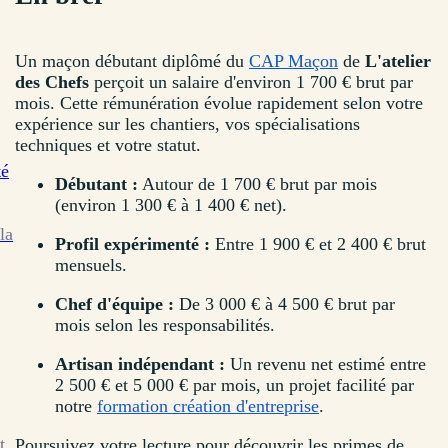
Un maçon débutant diplômé du
CAP Maçon
de
L'atelier
des Chefs
perçoit un salaire d'environ 1 700 € brut par
mois. Cette rémunération évolue rapidement selon votre
expérience sur les chantiers, vos spécialisations
techniques et votre statut.
té
Débutant :
Autour de 1 700 € brut par mois
(environ 1 300 € à 1 400 € net).
la
Profil expérimenté :
Entre 1 900 € et 2 400 € brut
mensuels.
Chef d'équipe :
De 3 000 € à 4 500 € brut par
mois selon les responsabilités.
Artisan indépendant :
Un revenu net estimé entre
2 500 € et 5 000 € par mois, un projet facilité par
notre
formation création d'entreprise
.
t
Poursuivez votre lecture pour découvrir les primes de