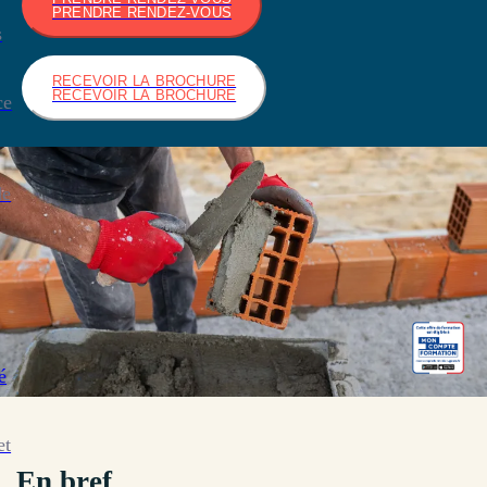
PRENDRE RENDEZ-VOUS
s
RECEVOIR LA BROCHURE
RECEVOIR LA BROCHURE
ce
de
é
et
En bref