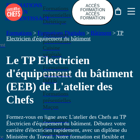
FORMATIONS
ACCÈS
Formations
FORMATION
EN
ACCÈS
présentielles
APPRENTISSAGE
FORMATION
Diététique
Formations
>
Formations Digitales
>
Bâtiment
>
TP
Formations
Electricien d'équipement du bâtiment
présentielles
nt
Cuisine
végétale
Le TP Electricien
Formations
d'équipement du bâtiment
présentielles
IMTB
(EEB) de L'atelier des
Formations
Chefs
présentielles
Maçon
Formez-vous en ligne avec L'atelier des Chefs au TP
Formations
Électricien d'équipement du bâtiment. Débutez votre
présentielles
carrière d'électricien rapidement, avec un diplôme du
Sommellerie
ce
Ministère du Travail. Notre formation est flexible et