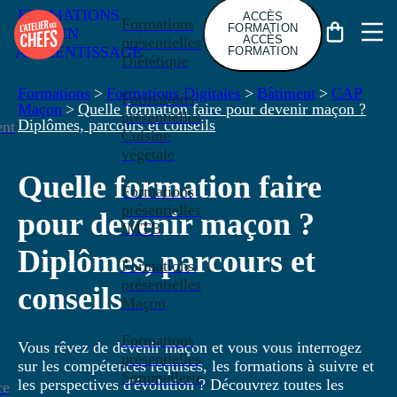
FORMATIONS
ACCÈS
Formations
FORMATION
EN
ACCÈS
présentielles
APPRENTISSAGE
FORMATION
Diététique
Formations
>
Formations Digitales
>
Bâtiment
>
CAP
Formations
Maçon
>
Quelle formation faire pour devenir maçon ?
présentielles
Diplômes, parcours et conseils
nt
Cuisine
végétale
Quelle formation faire
Formations
présentielles
pour devenir maçon ?
IMTB
Diplômes, parcours et
Formations
présentielles
conseils
Maçon
Formations
Vous rêvez de devenir maçon et vous vous interrogez
présentielles
sur les compétences requises, les formations à suivre et
Sommellerie
les perspectives d'évolution ? Découvrez toutes les
ce