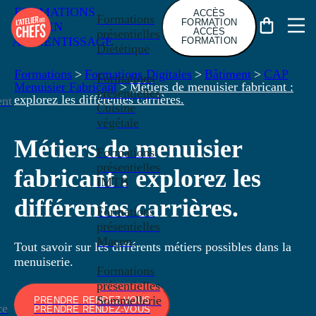
FORMATIONS
ACCÈS
Formations
FORMATION
EN
ACCÈS
présentielles
APPRENTISSAGE
FORMATION
Diététique
Formations
>
Formations Digitales
>
Bâtiment
>
CAP
Formations
Menuisier Fabricant
>
Métiers de menuisier fabricant :
présentielles
explorez les différentes carrières.
nt
Cuisine
végétale
Métiers de menuisier
Formations
présentielles
fabricant : explorez les
IMTB
différentes carrières.
Formations
présentielles
Maçon
Tout savoir sur les différents métiers possibles dans la
menuiserie.
Formations
présentielles
Sommellerie
PRENDRE RENDEZ-VOUS
ce
PRENDRE RENDEZ-VOUS