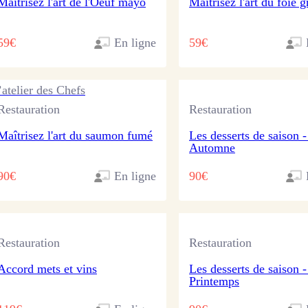
Maîtrisez l'art de l'Oeuf mayo
Maîtrisez l'art du foie g
59€
En ligne
59€
’atelier des Chefs
Restauration
Restauration
Maîtrisez l'art du saumon fumé
Les desserts de saison -
Automne
90€
En ligne
90€
Restauration
Restauration
Accord mets et vins
Les desserts de saison -
Printemps