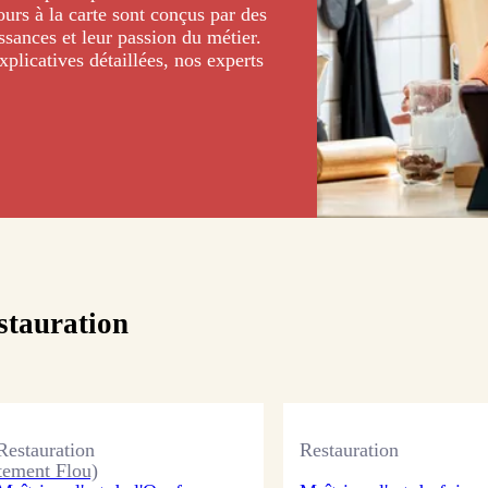
ours à la carte sont conçus par des
ssances et leur passion du métier.
plicatives détaillées, nos experts
stauration
Restauration
Restauration
tement Flou)