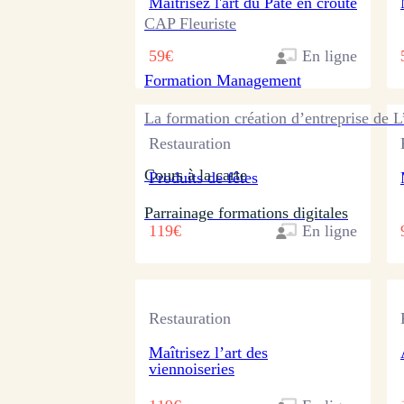
Maîtrisez l'art du Pâté en croûte
CAP Fleuriste
59€
En ligne
Formation
Management
La formation création d’entreprise de L
Restauration
Cours à la carte
Produits de fêtes
Parrainage formations digitales
119€
En ligne
Restauration
Maîtrisez l’art des
viennoiseries