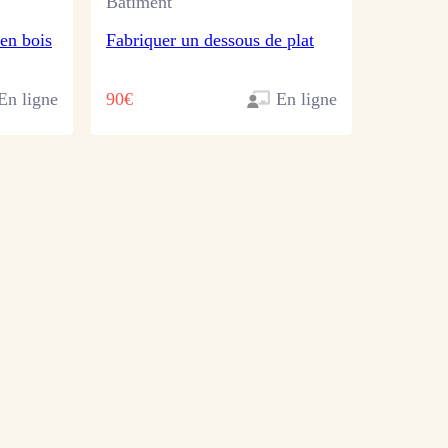
Bâtiment
 en bois
Fabriquer un dessous de plat
En ligne
90€
En ligne