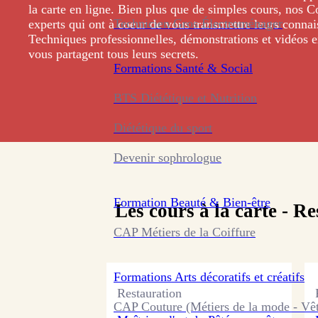
la carte en ligne. Bien plus que de simples cours, nos C
Technicien Gros Électroménager
experts qui ont à coeur de vous transmettre leurs connai
Techniques professionnelles, démonstrations et vidéos ex
vous partagent tous leurs secrets.
Formations
Santé & Social
BTS Diététique et Nutrition
Diététique du sport
Devenir sophrologue
Formation
Beauté & Bien-être
Les cours à la carte -
Re
CAP Métiers de la Coiffure
Formations
Arts décoratifs et créatifs
Restauration
CAP Couture (Métiers de la mode - Vê