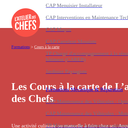
CAP Menuisier Installateur
CAP Interventions en Maintenance Tec
CAP Maçon
CAP Carreleur Mosaïste
Formations
>
Cours à la carte
TP Chargé d'accompagnement à la réno
bâtiment (CAREB)
Jardinier Paysagiste
Les Cours à la carte de L’a
Formations
Mécanique & Réparation
des Chefs
.
CAP Maintenance des Véhicules - Optio
CAP Maintenance des Véhicules - Mot
TP Mécanicien de maintenance automo
Une activité culinaire ou manuelle à faire chez soi. Ap