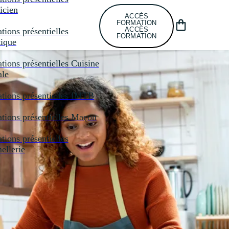
icien
ACCÈS
FORMATION
ACCÈS
tions présentielles
FORMATION
tique
tions présentielles
Cuisine
ale
tions présentielles
IMTB
tions présentielles
Maçon
tions présentielles
llerie