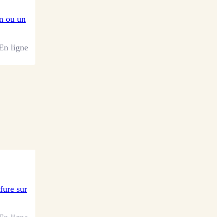
n ou un
En ligne
ffure sur