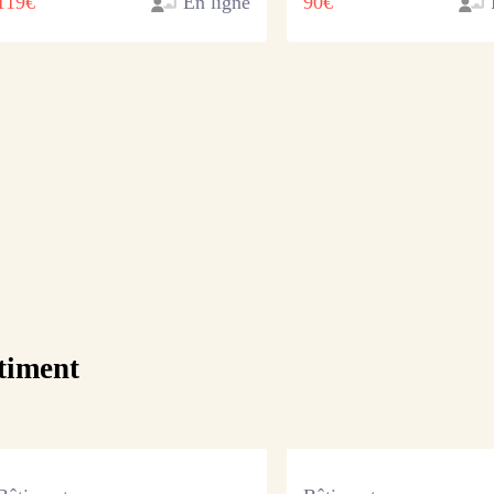
119€
En ligne
90€
timent