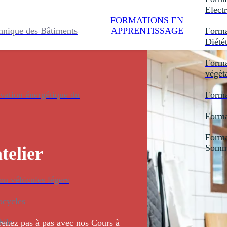
Electr
FORMATIONS EN
hnique des Bâtiments
APPRENTISSAGE
Forma
Diété
Forma
végét
vation énergétique du
Forma
Forma
Forma
Somme
telier
n véhicules légers
ocycles
bile
prenez pas à pas avec nos Cours à