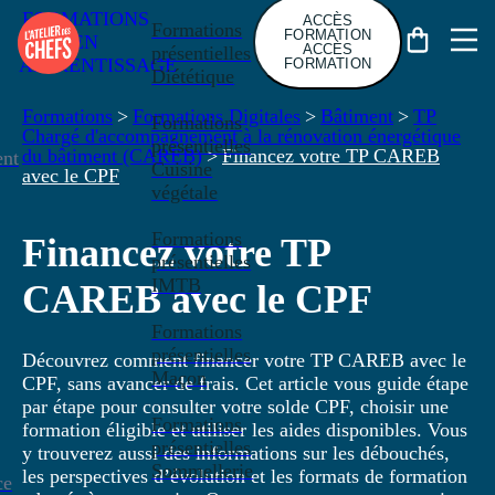
FORMATIONS
ACCÈS
Formations
FORMATION
EN
ACCÈS
présentielles
APPRENTISSAGE
FORMATION
Diététique
Formations
>
Formations Digitales
>
Bâtiment
>
TP
Formations
Chargé d'accompagnement à la rénovation énergétique
présentielles
du bâtiment (CAREB)
>
Financez votre TP CAREB
nt
Cuisine
avec le CPF
végétale
Formations
Financez votre TP
présentielles
IMTB
CAREB avec le CPF
Formations
présentielles
Découvrez comment financer votre TP CAREB avec le
Maçon
CPF, sans avancer de frais. Cet article vous guide étape
par étape pour consulter votre solde CPF, choisir une
Formations
formation éligible et utiliser les aides disponibles. Vous
présentielles
y trouverez aussi des informations sur les débouchés,
Sommellerie
les perspectives d’évolution et les formats de formation
ce