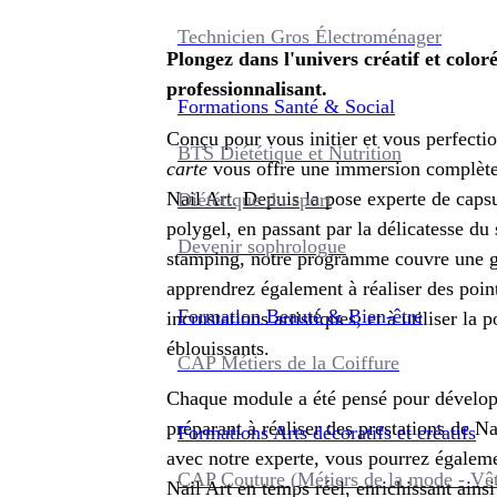
Technicien Gros Électroménager
Plongez dans l'univers créatif et colo
professionnalisant.
Formations
Santé & Social
Conçu pour vous initier et vous perfecti
BTS Diététique et Nutrition
carte
vous offre une immersion complète 
Nail Art. Depuis la pose experte de capsu
Diététique du sport
polygel, en passant par la délicatesse du 
Devenir sophrologue
stamping, notre programme couvre une 
apprendrez également à réaliser des point
Formation
Beauté & Bien-être
incrustations artistiques, et à utiliser l
éblouissants.
CAP Métiers de la Coiffure
Chaque module a été pensé pour développe
préparant à réaliser des prestations de N
Formations
Arts décoratifs et créatifs
avec notre experte, vous pourrez égalemen
CAP Couture (Métiers de la mode - Vê
Nail Art en temps réel, enrichissant ains