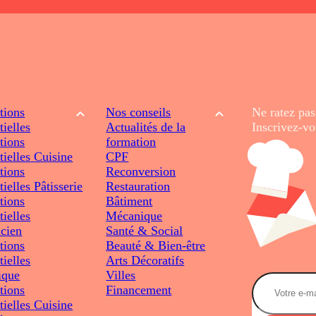
tions
Nos conseils
Ne ratez pas
tielles
Actualités de la
Inscrivez-vo
tions
formation
tielles
Cuisine
CPF
tions
Reconversion
tielles
Pâtisserie
Restauration
tions
Bâtiment
tielles
Mécanique
icien
Santé & Social
tions
Beauté & Bien-être
tielles
Arts Décoratifs
ique
Villes
tions
Financement
tielles
Cuisine