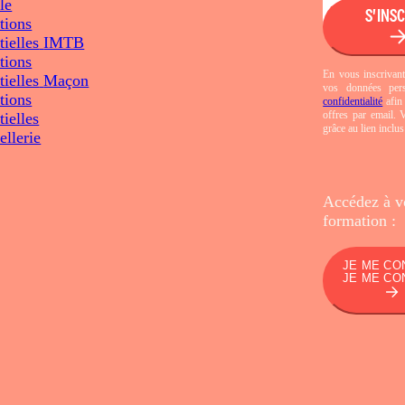
le
S'INS
tions
tielles
IMTB
tions
En vous inscrivant
tielles
Maçon
vos données per
tions
confidentialité
afin 
offres par email.
tielles
grâce au lien inclu
llerie
Accédez à v
formation :
JE ME CO
JE ME CO