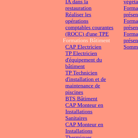
IA dans la
végéta
restauration
Forma
Réaliser les
présen
opérations
Forma
comptables courantes
présen
(ROCC) d'une TPE
Forma
Formations
Bâtiment
présen
CAP Electricien
Somme
TP Electricien
d'équipement du
bâtiment
TP Technicien
d'installation et de
maintenance de
piscines
BTS Bâtiment
CAP Monteur en
Installations
Sanitaires
CAP Monteur en
Installations
Thermiques