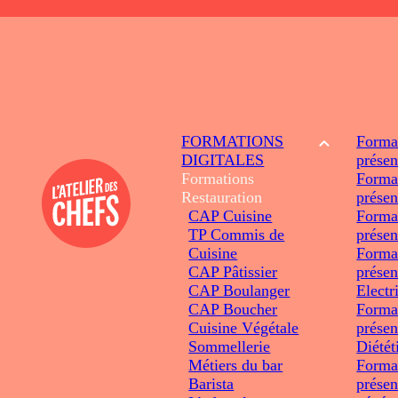
FORMATIONS
Forma
DIGITALES
présen
Formations
Forma
Restauration
présen
CAP Cuisine
Forma
TP Commis de
présen
Cuisine
Forma
CAP Pâtissier
présen
CAP Boulanger
Electr
CAP Boucher
Forma
Cuisine Végétale
présen
Sommellerie
Diétét
Métiers du bar
Forma
Barista
présen