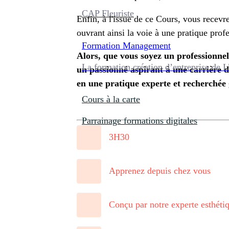
CAP Fleuriste
Enfin, à l'issue de ce Cours, vous recevr
ouvrant ainsi la voie à une pratique profe
Formation
Management
Alors, que vous soyez un professionne
La formation création d’entreprise de L
un passionné aspirant à une carrière d
en une pratique experte et recherchée
Cours à la carte
Parrainage formations digitales
3H30
Apprenez depuis chez vous
Conçu par notre experte esthéti