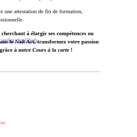
ez une attestation de fin de formation,
ssionnelle.
l cherchant à élargir ses compétences ou
’atelier des Chefs
ans le Nail Art, transformez votre passion
 grâce à notre
Cours à la carte
!
que