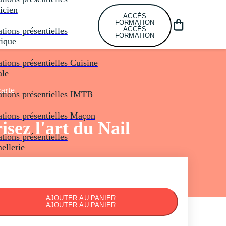
icien
ACCÈS
FORMATION
ACCÈS
tions présentielles
FORMATION
tique
tions présentielles
Cuisine
ale
carte
tions présentielles
IMTB
tions présentielles
Maçon
isez l'art du Nail
tions présentielles
llerie
AJOUTER AU PANIER
AJOUTER AU PANIER