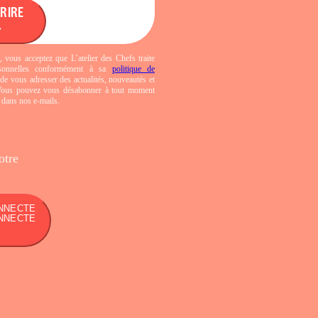
CRIRE
, vous acceptez que L’atelier des Chefs traite
sonnelles conformément à sa
politique de
de vous adresser des actualités, nouveautés et
 Vous pouvez vous désabonner à tout moment
s dans nos e-mails.
otre
NNECTE
NNECTE