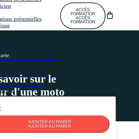
icien
ACCÈS
FORMATION
ACCÈS
tions présentielles
FORMATION
tique
tions présentielles
Cuisine
ale
carte
tions présentielles
IMTB
tions présentielles
Maçon
savoir sur le
tions présentielles
ur d'une moto
llerie
€
AJOUTER AU PANIER
AJOUTER AU PANIER