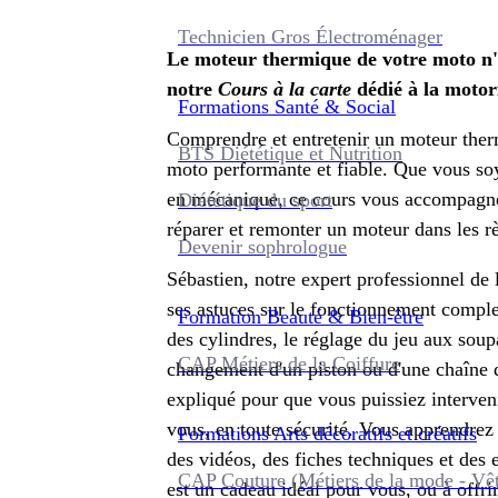
Technicien Gros Électroménager
Le moteur thermique de votre moto n'
notre
Cours à la carte
dédié à la motor
Formations
Santé & Social
Comprendre et entretenir un moteur therm
BTS Diététique et Nutrition
moto performante et fiable. Que vous so
en mécanique, ce cours vous accompagne
Diététique du sport
réparer et remonter un moteur dans les rè
Devenir sophrologue
Sébastien, notre expert professionnel de
ses astuces sur le fonctionnement comple
Formation
Beauté & Bien-être
des cylindres, le réglage du jeu aux soupa
CAP Métiers de la Coiffure
changement d'un piston ou d'une chaîne 
expliqué pour que vous puissiez interve
vous, en toute sécurité. Vous apprendrez 
Formations
Arts décoratifs et créatifs
des vidéos, des fiches techniques et des e
CAP Couture (Métiers de la mode - Vê
est un cadeau idéal pour vous, ou à offrir