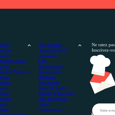
tions
Nos conseils
Ne ratez pas
tielles
Actualités de la
Inscrivez-vo
tions
formation
tielles
Cuisine
CPF
tions
Reconversion
tielles
Pâtisserie
Restauration
tions
Bâtiment
tielles
Mécanique
icien
Santé & Social
tions
Beauté & Bien-être
tielles
Arts Décoratifs
ique
Villes
tions
Financement
tielles
Cuisine