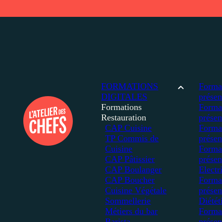
FORMATIONS
Forma
DIGITALES
présen
Formations
Forma
Restauration
présen
CAP Cuisine
Forma
TP Commis de
présen
Cuisine
Forma
CAP Pâtissier
présen
CAP Boulanger
Electr
CAP Boucher
Forma
Cuisine Végétale
présen
Sommellerie
Diétét
Métiers du bar
Forma
Barista
présen