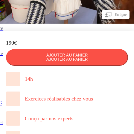
s
En ligne
ce
190€
de
AJOUTER AU PANIER
AJOUTER AU PANIER
14h
Exercices réalisables chez vous
é
Conçu par nos experts
et