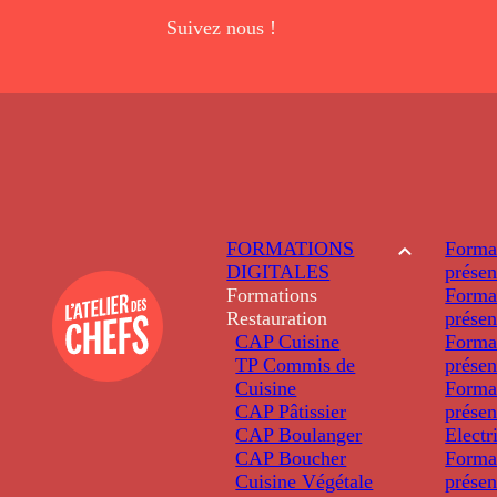
Suivez nous !
FORMATIONS
Forma
DIGITALES
présen
Formations
Forma
Restauration
présen
CAP Cuisine
Forma
TP Commis de
présen
Cuisine
Forma
CAP Pâtissier
présen
CAP Boulanger
Electr
CAP Boucher
Forma
Cuisine Végétale
présen