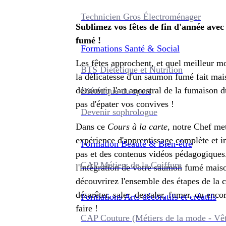
Technicien Gros Électroménager
Sublimez vos fêtes de fin d'année avec
fumé !
Formations
Santé & Social
Les fêtes approchent, et quel meilleur mo
BTS Diététique et Nutrition
la délicatesse d'un saumon fumé fait mais
découvrir l'art ancestral de la fumaison
Diététique du sport
pas d'épater vos convives !
Devenir sophrologue
Dans ce
Cours à la carte
, notre Chef me
expérience d'apprentissage complète et 
Formation
Beauté & Bien-être
pas et des contenus vidéos pédagogiques
CAP Métiers de la Coiffure
l'intégration de votre saumon fumé maiso
découvrirez l'ensemble des étapes de la 
désarêter, saler, dessaler, fumer, ou enc
Formations
Arts décoratifs et créatifs
faire !
CAP Couture (Métiers de la mode - Vê