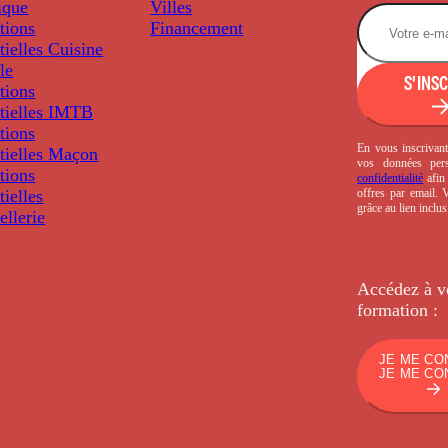
ique
Villes
tions
Financement
tielles
Cuisine
le
S'INS
tions
tielles
IMTB
tions
En vous inscrivant
tielles
Maçon
vos données per
tions
confidentialité
afin 
offres par email.
tielles
grâce au lien inclu
llerie
Accédez à v
formation :
JE ME CO
JE ME CO