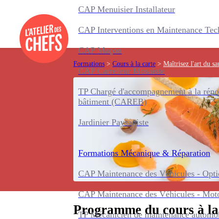
CAP Menuisier Installateur
CAP Interventions en Maintenance Tec
CAP Maçon
Formations
>
Cours à la carte
>
Maîtrisez l'art du 
CAP Carreleur Mosaïste
TP Chargé d'accompagnement à la réno
bâtiment (CAREB)
Jardinier Paysagiste
Formations
Mécanique & Réparation
CAP Maintenance des Véhicules - Optio
CAP Maintenance des Véhicules - Mot
Programme du cours à la
TP Mécanicien de maintenance automo