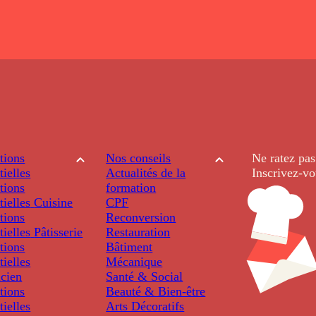
tions
Nos conseils
Ne ratez pas
tielles
Actualités de la
Inscrivez-vo
tions
formation
tielles
Cuisine
CPF
tions
Reconversion
tielles
Pâtisserie
Restauration
tions
Bâtiment
tielles
Mécanique
icien
Santé & Social
tions
Beauté & Bien-être
tielles
Arts Décoratifs