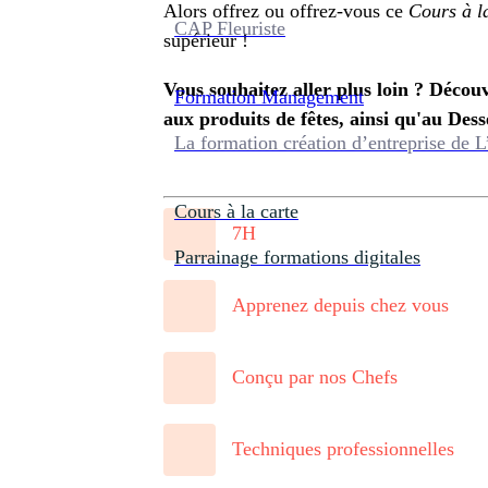
Alors offrez ou offrez-vous ce
Cours à l
CAP Fleuriste
supérieur !
Vous souhaitez aller plus loin ? Déco
Formation
Management
aux produits de fêtes, ainsi qu'au Desse
La formation création d’entreprise de L
Cours à la carte
7H
Parrainage formations digitales
Apprenez depuis chez vous
Conçu par nos Chefs
Techniques professionnelles