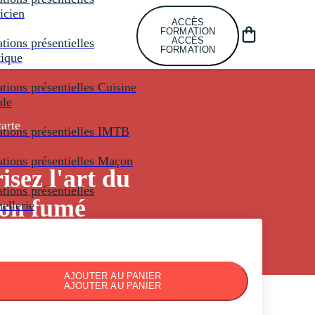
icien
ACCÈS
FORMATION
ACCÈS
tions présentielles
FORMATION
tique
tions présentielles
Cuisine
ale
carte
tions présentielles
IMTB
tions présentielles
Maçon
isez l'art du
tions présentielles
on fumé
llerie
AJOUTER AU PANIER
AJOUTER AU PANIER