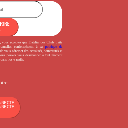
CRIRE
, vous acceptez que L’atelier des Chefs traite
sonnelles conformément à sa
politique de
de vous adresser des actualités, nouveautés et
 Vous pouvez vous désabonner à tout moment
s dans nos e-mails.
otre
NNECTE
NNECTE