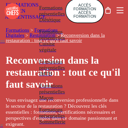
FORMATIONS
ACCÈS
Formations
FORMATION
EN
ACCÈS
présentielles
APPRENTISSAGE
FORMATION
Diététique
Formations
>
Formations
Formations
Digitales
>
Restauration
>
Reconversion dans la
présentielles
restauration : tout ce qu'il faut savoir
nt
Cuisine
végétale
Reconversion dans la
Formations
présentielles
restauration : tout ce qu'il
IMTB
faut savoir
Formations
présentielles
Maçon
Vous envisagez une reconversion professionnelle dans
le secteur de la restauration ? Découvrez les clés
Formations
essentielles : formations, certifications nécessaires et
présentielles
perspectives d'emploi dans ce domaine passionnant et
Sommellerie
exigeant.
ce