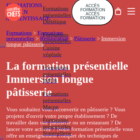
FORMATIONS
ACCÈS
Formations
FORMATION
EN
ACCÈS
présentielles
APPRENTISSAGE
FORMATION
Diététique
Formations
>
Formations
Formations
présentielles
>
Restauration
>
Pâtisserie
>
Immersion
présentielles
longue pâtisserie
nt
Cuisine
végétale
La formation présentielle
Formations
présentielles
Immersion longue
IMTB
pâtisserie
Formations
présentielles
Maçon
Vous souhaitez vous reconvertir en pâtisserie ? Vous
projetez d'ouvrir votre propre établissement ? De
Formations
travailler dans une pâtisserie ou un restaurant ? De
présentielles
lancer votre activité ? Notre formation présentielle vous
Sommellerie
offre un enseignement complet des techniques de
ce