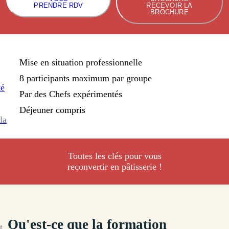
PRENDRE RDV
RECEVOIR LA
BROCHURE
Mise en situation professionnelle
8 participants maximum par groupe
té
Par des Chefs expérimentés
Déjeuner compris
la
Toutes les clés pour vous
reconvertir en pâtisserie !
Qu'est-ce que la formation
t