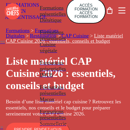
FORMATIONS
ACCÈS
Formations
FORMATION
EN
ACCÈS
présentielles
APPRENTISSAGE
FORMATION
Diététique
Formations
>
Formations
Formations
Digitales
>
Restauration
>
CAP Cuisine
>
Liste matériel
présentielles
CAP Cuisine 2026 : essentiels, conseils et budget
nt
Cuisine
végétale
Liste matériel CAP
Formations
présentielles
Cuisine 2026 : essentiels,
IMTB
conseils et budget
Formations
présentielles
Maçon
Besoin d’une liste matériel cap cuisine ? Retrouvez les
essentiels, nos conseils et le budget pour préparer
Formations
sereinement votre CAP Cuisine 2026.
présentielles
Sommellerie
ce
PRENDRE RENDEZ-VOUS