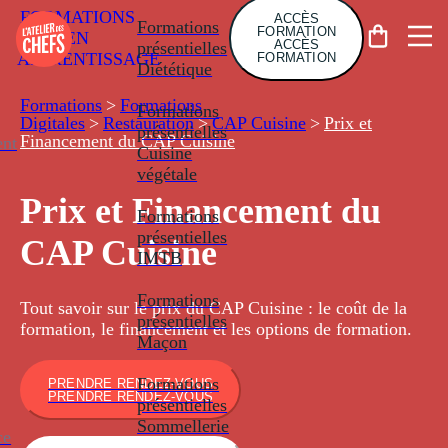
FORMATIONS
ACCÈS
Formations
FORMATION
EN
ACCÈS
présentielles
APPRENTISSAGE
FORMATION
Diététique
Formations
>
Formations
Formations
Digitales
>
Restauration
>
CAP Cuisine
>
Prix et
présentielles
Financement du CAP Cuisine
nt
Cuisine
végétale
Prix et Financement du
Formations
présentielles
CAP Cuisine
IMTB
Formations
Tout savoir sur le prix du CAP Cuisine : le coût de la
présentielles
formation, le financement et les options de formation.
Maçon
Formations
PRENDRE RENDEZ-VOUS
PRENDRE RENDEZ-VOUS
présentielles
Sommellerie
ce