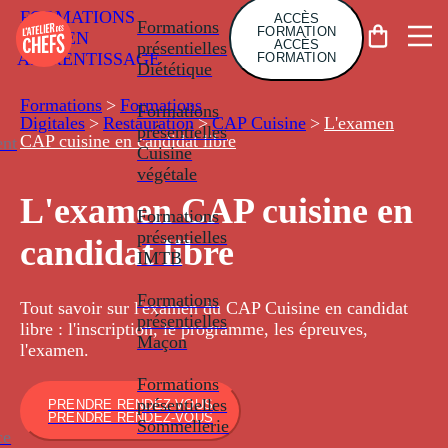
FORMATIONS
ACCÈS
Formations
FORMATION
EN
ACCÈS
présentielles
APPRENTISSAGE
FORMATION
Diététique
Formations
>
Formations
Formations
Digitales
>
Restauration
>
CAP Cuisine
>
L'examen
présentielles
CAP cuisine en candidat libre
nt
Cuisine
végétale
L'examen CAP cuisine en
Formations
présentielles
candidat libre
IMTB
Formations
Tout savoir sur l'examen du CAP Cuisine en candidat
présentielles
libre : l'inscription, le programme, les épreuves,
Maçon
l'examen.
Formations
présentielles
PRENDRE RENDEZ-VOUS
PRENDRE RENDEZ-VOUS
Sommellerie
ce