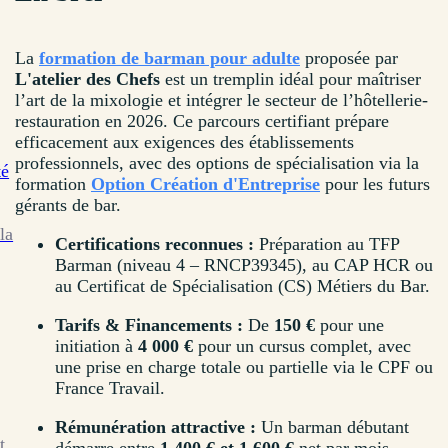
La
formation de barman pour adulte
proposée par
L'atelier des Chefs
est un tremplin idéal pour maîtriser
l’art de la mixologie et intégrer le secteur de l’hôtellerie-
restauration en 2026. Ce parcours certifiant prépare
efficacement aux exigences des établissements
professionnels, avec des options de spécialisation via la
té
formation
Option Création d'Entreprise
pour les futurs
gérants de bar.
la
Certifications reconnues :
Préparation au TFP
Barman (niveau 4 – RNCP39345), au CAP HCR ou
au Certificat de Spécialisation (CS) Métiers du Bar.
Tarifs & Financements :
De
150 €
pour une
initiation à
4 000 €
pour un cursus complet, avec
une prise en charge totale ou partielle via le CPF ou
France Travail.
Rémunération attractive :
Un barman débutant
t