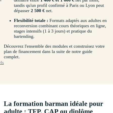
démarre entre
1 400 € et 1 600 €
net par mois,
tandis qu'un profil confirmé à Paris ou Lyon peut
dépasser
2 500 €
net.
Flexibilité totale :
Formats adaptés aux adultes en
reconversion combinant cours théoriques en ligne,
stages intensifs (1 à 3 jours) et pratique du
bartending.
Découvrez l'ensemble des modules et construisez votre
plan de financement dans la suite de notre guide
complet.
efs
La formation barman idéale pour
adulte : TFP, CAP ou diplôme