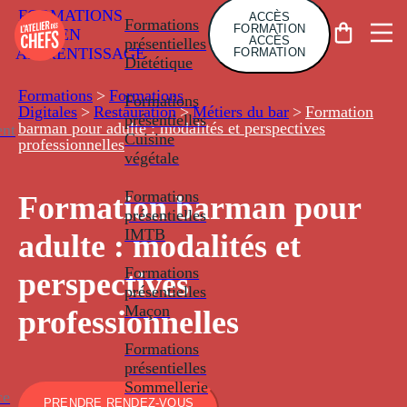
FORMATIONS
ACCÈS
Formations
FORMATION
EN
ACCÈS
présentielles
APPRENTISSAGE
FORMATION
Diététique
Formations
>
Formations
Formations
Digitales
>
Restauration
>
Métiers du bar
>
Formation
présentielles
barman pour adulte : modalités et perspectives
nt
Cuisine
professionnelles
végétale
Formations
Formation barman pour
présentielles
IMTB
adulte : modalités et
Formations
perspectives
présentielles
Maçon
professionnelles
Formations
présentielles
Sommellerie
ce
PRENDRE RENDEZ-VOUS