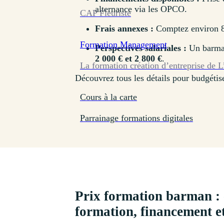
alternance via les OPCO.
CAP Fleuriste
Frais annexes :
Comptez environ 80 
Formation
Management
Perspectives salariales :
Un barman
2 000 € et 2 800 €
.
La formation création d’entreprise de L
Découvrez tous les détails pour budgétiser
Cours à la carte
Parrainage formations digitales
Prix formation barman : 
formation, financement e