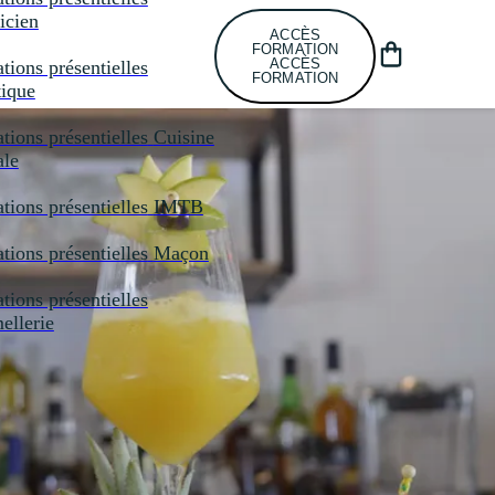
icien
ACCÈS
FORMATION
ACCÈS
tions présentielles
FORMATION
tique
tions présentielles
Cuisine
ale
tions présentielles
IMTB
tions présentielles
Maçon
tions présentielles
llerie