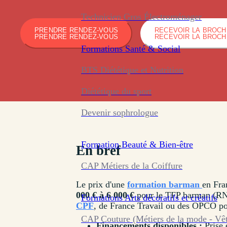
Technicien Gros Électroménager
PRENDRE RENDEZ-VOUS
RECEVOIR LA BROC
PRENDRE RENDEZ-VOUS
RECEVOIR LA BROC
Formations
Santé & Social
BTS Diététique et Nutrition
Diététique du sport
Devenir sophrologue
Formation
Beauté & Bien-être
En bref
CAP Métiers de la Coiffure
Le prix d'une
formation barman
en Fra
000 € à 6 000 €
pour le TFP barman (R
Formations
Arts décoratifs et créatifs
CPF
, de France Travail ou des OPCO pour
CAP Couture (Métiers de la mode - Vê
Financements disponibles :
Prise 