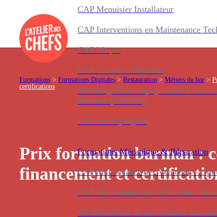
CAP Menuisier Installateur
CAP Interventions en Maintenance Tec
CAP Maçon
CAP Carreleur Mosaïste
Formations
>
Formations Digitales
>
Restauration
>
Métiers du bar
>
P
certifications
TP Chargé d'accompagnement à la réno
bâtiment (CAREB)
Jardinier Paysagiste
Prix formation barman : c
Formations
Mécanique & Réparation
financement et certificatio
CAP Maintenance des Véhicules - Optio
CAP Maintenance des Véhicules - Mot
TP Mécanicien de maintenance automo