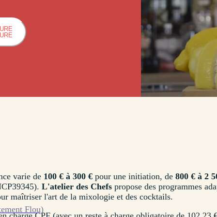
HURE
HURE
nce varie de
100 € à 300 €
pour une initiation, de
800 € à 2 5
NCP39345).
L'atelier des Chefs
propose des programmes ada
 maîtriser l'art de la mixologie et des cocktails.
tement Flou)
en charge CPF (avec un reste à charge obligatoire de 102,23 €)