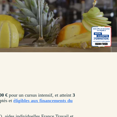
00 €
pour un cursus intensif, et atteint
3
ptés et
éligibles aux financements du
, aides individuelles France Travail et