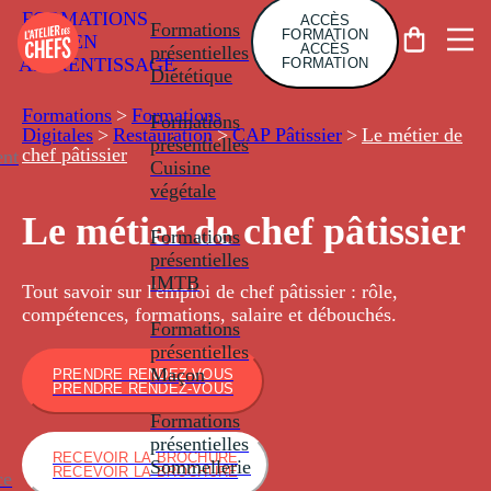
FORMATIONS
ACCÈS
Formations
FORMATION
EN
ACCÈS
présentielles
APPRENTISSAGE
FORMATION
Diététique
Formations
>
Formations
Formations
Digitales
>
Restauration
>
CAP Pâtissier
>
Le métier de
présentielles
chef pâtissier
nt
Cuisine
végétale
Le métier de chef pâtissier
Formations
présentielles
IMTB
Tout savoir sur l'emploi de chef pâtissier : rôle,
compétences, formations, salaire et débouchés.
Formations
présentielles
Maçon
PRENDRE RENDEZ-VOUS
PRENDRE RENDEZ-VOUS
Formations
présentielles
RECEVOIR LA BROCHURE
Sommellerie
RECEVOIR LA BROCHURE
ce