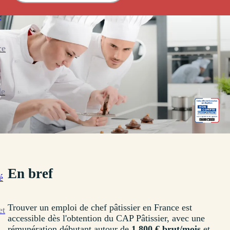
s
ce
de
En bref
é
Trouver un emploi de chef pâtissier en France est
et
accessible dès l'obtention du CAP Pâtissier, avec une
rémunération débutant autour de
1 800 € brut/mois
et