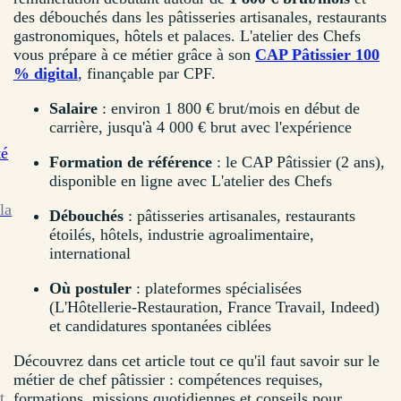
des débouchés dans les pâtisseries artisanales, restaurants
gastronomiques, hôtels et palaces. L'atelier des Chefs
vous prépare à ce métier grâce à son
CAP Pâtissier 100
% digital
, finançable par CPF.
Salaire
: environ 1 800 € brut/mois en début de
carrière, jusqu'à 4 000 € brut avec l'expérience
té
Formation de référence
: le CAP Pâtissier (2 ans),
disponible en ligne avec L'atelier des Chefs
la
Débouchés
: pâtisseries artisanales, restaurants
étoilés, hôtels, industrie agroalimentaire,
international
Où postuler
: plateformes spécialisées
(L'Hôtellerie-Restauration, France Travail, Indeed)
et candidatures spontanées ciblées
Découvrez dans cet article tout ce qu'il faut savoir sur le
métier de chef pâtissier : compétences requises,
t
formations, missions quotidiennes et conseils pour