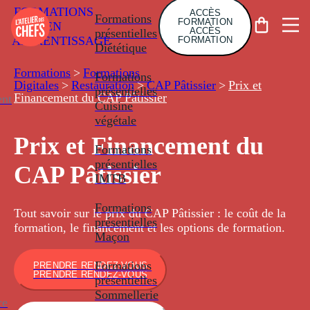
FORMATIONS
ACCÈS
Formations
FORMATION
EN
ACCÈS
présentielles
APPRENTISSAGE
FORMATION
Diététique
Formations
>
Formations
Formations
Digitales
>
Restauration
>
CAP Pâtissier
>
Prix et
présentielles
Financement du CAP Pâtissier
nt
Cuisine
végétale
Prix et Financement du
Formations
présentielles
CAP Pâtissier
IMTB
Formations
Tout savoir sur le prix du CAP Pâtissier : le coût de la
présentielles
formation, le financement et les options de formation.
Maçon
Formations
PRENDRE RENDEZ-VOUS
PRENDRE RENDEZ-VOUS
présentielles
Sommellerie
ce