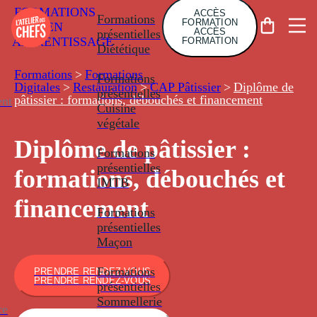
FORMATIONS
ACCÈS
Formations
FORMATION
EN
ACCÈS
présentielles
APPRENTISSAGE
FORMATION
Diététique
Formations
>
Formations
Formations
Digitales
>
Restauration
>
CAP Pâtissier
>
Diplôme de
présentielles
pâtissier : formations, débouchés et financement
nt
Cuisine
végétale
Diplôme de pâtissier :
Formations
présentielles
formations, débouchés et
IMTB
financement
Formations
présentielles
Maçon
Formations
PRENDRE RENDEZ-VOUS
PRENDRE RENDEZ-VOUS
présentielles
Sommellerie
ce