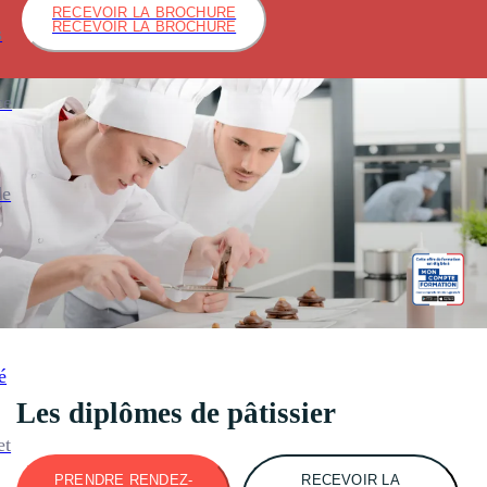
RECEVOIR LA BROCHURE
RECEVOIR LA BROCHURE
s
ce
de
é
Les diplômes de pâtissier
et
PRENDRE RENDEZ-
RECEVOIR LA