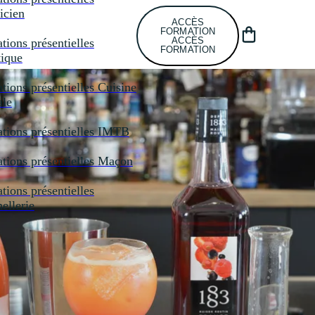
icien
ACCÈS
FORMATION
ACCÈS
tions présentielles
FORMATION
tique
tions présentielles
Cuisine
ale
tions présentielles
IMTB
tions présentielles
Maçon
tions présentielles
llerie