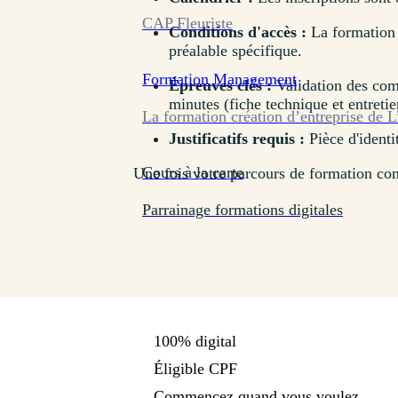
CAP Fleuriste
Conditions d'accès :
La formation e
préalable spécifique.
Formation
Management
Épreuves clés :
Validation des com
minutes (fiche technique et entretie
La formation création d’entreprise de L
Justificatifs requis :
Pièce d'identi
Cours à la carte
Une fois votre parcours de formation com
Parrainage formations digitales
100% digital
Éligible CPF
Commencez quand vous voulez