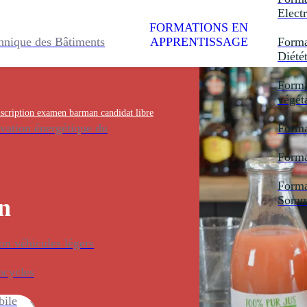
Electr
FORMATIONS EN
hnique des Bâtiments
APPRENTISSAGE
Forma
Diété
Forma
végét
nscription examen barman candidat libre
vation énergétique du
Forma
Forma
Forma
Somme
n
n véhicules légers
ocycles
bile