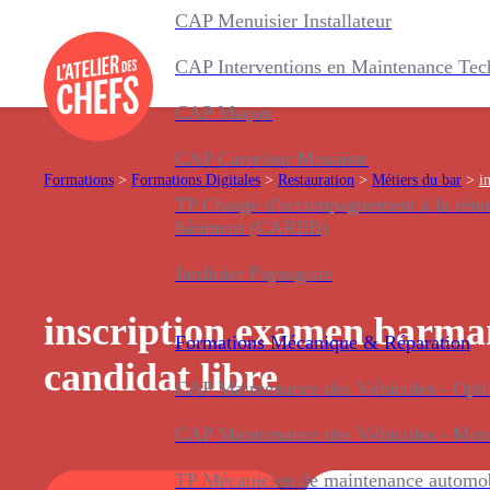
CAP Menuisier Installateur
CAP Interventions en Maintenance Tec
CAP Maçon
CAP Carreleur Mosaïste
Formations
>
Formations Digitales
>
Restauration
>
Métiers du bar
>
i
TP Chargé d'accompagnement à la réno
bâtiment (CAREB)
Jardinier Paysagiste
inscription examen barma
Formations
Mécanique & Réparation
candidat libre
CAP Maintenance des Véhicules - Optio
CAP Maintenance des Véhicules - Mot
TP Mécanicien de maintenance automo