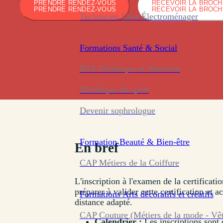
PRENDRE RENDEZ-VOUS
RECEVOIR LA BROC
PRENDRE RENDEZ-VOUS
RECEVOIR LA BROC
Technicien Gros Électroménager
Formations
Santé & Social
BTS Diététique et Nutrition
Diététique du sport
Devenir sophrologue
Formation
Beauté & Bien-être
En bref
CAP Métiers de la Coiffure
L'inscription à l'examen de la certificati
préparer à valider cette certification et
Formations
Arts décoratifs et créatifs
distance adapté.
CAP Couture (Métiers de la mode - Vê
Calendrier :
Les inscriptions sont 