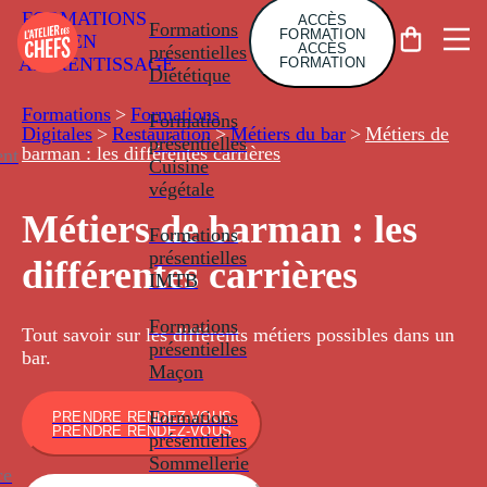
FORMATIONS
ACCÈS
Formations
FORMATION
EN
ACCÈS
présentielles
APPRENTISSAGE
FORMATION
Diététique
Formations
>
Formations
Formations
Digitales
>
Restauration
>
Métiers du bar
>
Métiers de
présentielles
barman : les différentes carrières
nt
Cuisine
végétale
Métiers de barman : les
Formations
présentielles
différentes carrières
IMTB
Formations
Tout savoir sur les différents métiers possibles dans un
présentielles
bar.
Maçon
Formations
PRENDRE RENDEZ-VOUS
PRENDRE RENDEZ-VOUS
présentielles
Sommellerie
ce